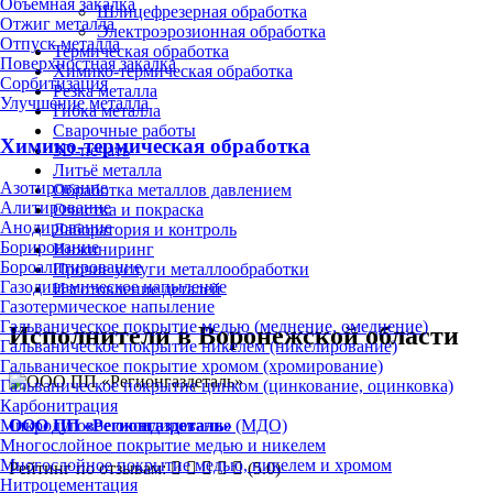
Объёмная закалка
Шлицефрезерная обработка
Отжиг металла
Электроэрозионная обработка
Отпуск металла
Термическая обработка
Поверхностная закалка
Химико-термическая обработка
Сорбитизация
Резка металла
Улучшение металла
Гибка металла
Сварочные работы
Химико-термическая обработка
3D-печать
Литьё металла
Азотирование
Обработка металлов давлением
Алитирование
Очистка и покраска
Анодирование
Лаборатория и контроль
Борирование
Инжиниринг
Бороалитирование
Прочие услуги металлообработки
Газодинамическое напыление
Изготовление деталей
Газотермическое напыление
Гальваническое покрытие медью (меднение, омеднение)
Исполнители в Воронежской области
Гальваническое покрытие никелем (никелирование)
Гальваническое покрытие хромом (хромирование)
Гальваническое покрытие цинком (цинкование, оцинковка)
Карбонитрация
ООО ПП «Регионгаздеталь»
Микродуговое оксидирование (МДО)
Многослойное покрытие медью и никелем
Многослойное покрытие медью, никелем и хромом
Рейтинг по отзывам:
(5.0)
Нитроцементация