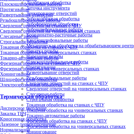
Долбёжная обработка
Плоскошлифовальные работы
Заточка инструмента
Протягивание
Зенкерование отверстий
Развертывание отверстий
Зубодолбёжная обработка
Резьбошлифовальные работы
Зубофрезерная обработка
Сверление отверстий на станках с ЧПУ
Зубошлифовальные работы
Сверление отверстий на универсальных станках
Координатно-расточные работы
Слесарные работы
Круглошлифовальные работы
Строгальная обработка
Механическая обработка на обрабатывающем центр
Токарная обработка на станках с ЧПУ
Накатка резьбы
Токарная обработка на универсальных станках
Нарезание резьбы
Токарно-автоматные работы
Плоскошлифовальные работы
Фрезерная обработка на станках с ЧПУ
Протягивание
Фрезерная обработка на универсальных станках
Развертывание отверстий
Хонингование
Резьбошлифовальные работы
Шлицефрезерная обработка
Сверление отверстий на станках с ЧПУ
Электроэрозионная обработка
Сверление отверстий на универсальных станках
Слесарные работы
Термическая обработка
Строгальная обработка
Токарная обработка на станках с ЧПУ
Дисперсное твердение
Токарная обработка на универсальных станках
Закалка ТВЧ
Токарно-автоматные работы
Криогенная обработка
Фрезерная обработка на станках с ЧПУ
Лазерное термоупрочнение
Фрезерная обработка на универсальных станках
Нормализация
Хонингование