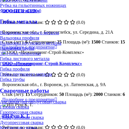
Резка пресс-ножницами
Рубка на гильотинных ножницах
Фигурная резка труб
ООО ПТЦ «ГИК»
Гибка металла
Рейтинг по отзывам:
(0.0)
Воронежская обл., г. Борисоглебск, ул. Середина, д. 21А
Вальцовка листового металла
Вальцовка профиля
Стаж (лет):
6
Сотрудников:
25
Площадь (м²):
1500
Станков:
15
Вальцовка пруткового металла
Подробнее о предприятии
Вальцовка трубы
3D-гибка проволоки
Гибка листового металла
ООО «Инжиниринг-Строй-Комплекс»
Гибка на прессе
Гибка профиля
Гибка пруткового металла
Рейтинг по отзывам:
(0.0)
Гибка трубы
Воронежская обл., г. Воронеж, ул. Латненская, д. 9А
Сварочные работы
Стаж (лет):
15
Сотрудников:
50
Площадь (м²):
2000
Станков:
6
Подробнее о предприятии
Аргонная (аргонодуговая) сварка
Газовая сварка
Газопрессовая сварка
ИП Руш К. Г.
Диффузионная сварка
Дугопрессовая сварка
Рейтинг по отзывам:
(0.0)
Контактная сварка