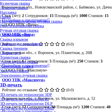
Кузнечная сварка
Воронежская обл., Новоусманский район, с. Бабяково, ул. Дачная
Лазерная сварка
Наплавка
Стаж (лет):
2
Сотрудников:
15
Площадь (м²):
1000
Станков:
15
Пайка
Подробнее о предприятии
Полуавтоматическая дуговая сварка
Роботизированная сварка
Ручная дуговая сварка
ООО НПК «Вира»
Сварка арматуры
Сварка взрывом
Сварка под слоем флюса
Рейтинг по отзывам:
(0.0)
Сварка трением
Воронежская обл., г. Воронеж, ул. Планетная, д. 26В
Сварка труб
Термитная сварка
Стаж (лет):
6
Сотрудников:
5
Площадь (м²):
250
Станков:
3
Ультразвуковая сварка
Подробнее о предприятии
Химическая сварка
Холодная сварка
Электронно-лучевая сварка
ООО ТПК «Максимум»
3D-печать
Рейтинг по отзывам:
(0.0)
3D-печать по технологии 3DP
Воронежская обл., г. Воронеж, ул. Малаховского, д. 52
3D-печать по технологии BJ
3D-печать по технологии DLP
Стаж (лет):
12
Сотрудников:
60
Площадь (м²):
1200
Станков:
40
3D-печать по технологии DMD
Подробнее о предприятии