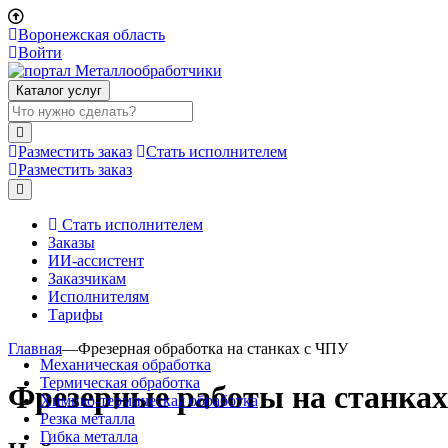
Воронежская область
Войти
Каталог услуг
Разместить заказ
Стать исполнителем
Разместить заказ
Стать исполнителем
Заказы
ИИ-ассистент
Заказчикам
Исполнителям
Тарифы
Главная
—
Фрезерная обработка на станках с ЧПУ
Механическая обработка
Термическая обработка
Фрезерные работы на станка
Химико-термическая обработка
Резка металла
Гибка металла