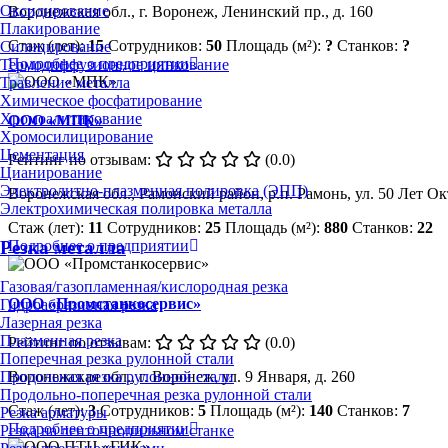
Оксидирование
Воронежская обл., г. Воронеж, Ленинский пр., д. 160
Плакирование
Стаж (лет):
15
Сотрудников:
50
Площадь (м²):
?
Станков:
?
Силицирование
Подробнее о предприятии
Термодиффузионное цинкование
Травление металла
Химическое фосфатирование
Хромоалитирование
ООО «МПК»
Хромосилицирование
Цементация
Рейтинг по отзывам:
(0.0)
Цианирование
Электролитно-плазменная полировка (ЭПП)
Воронежская обл., Рамонский район, р.п. Рамонь, ул. 50 Лет Ок
Электрохимическая полировка металла
Стаж (лет):
11
Сотрудников:
25
Площадь (м²):
880
Станков:
22
Резка металла
Подробнее о предприятии
Газовая/газопламенная/кислородная резка
ООО «Промстанкосервис»
Гидроабразивная резка
Лазерная резка
Плазменная резка
Рейтинг по отзывам:
(0.0)
Поперечная резка рулонной стали
Продольная резка рулонной стали
Воронежская обл., г. Воронеж, ул. 9 Января, д. 260
Продольно-поперечная резка рулонной стали
Стаж (лет):
3
Сотрудников:
5
Площадь (м²):
140
Станков:
7
Резка арматуры
Подробнее о предприятии
Резка на ленточнопильном станке