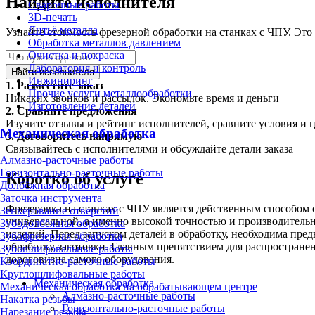
Найдите исполнителя
Сварочные работы
3D-печать
Литьё металла
Узнайте стоимость фрезерной обработки на станках с ЧПУ. Это
Обработка металлов давлением
Очистка и покраска
Лаборатория и контроль
Найти исполнителя
Инжиниринг
1.
Разместите заказ
Прочие услуги металлообработки
Никаких звонков и рассылок. Экономьте время и деньги
Изготовление деталей
2.
Сравните предложения
Изучите отзывы и рейтинг исполнителей, сравните условия и 
Механическая обработка
3.
Договоритесь напрямую
Связывайтесь с исполнителями и обсуждайте детали заказа
Алмазно-расточные работы
Горизонтально-расточные работы
Коротко об услуге
Долбёжная обработка
Заточка инструмента
Фрезеровка на станках с ЧПУ является действенным способом
Зенкерование отверстий
универсальной, а именно высокой точностью и производитель
Зубодолбёжная обработка
изделий. Перед запуском деталей в обработку, необходима пре
Зубофрезерная обработка
обработку заготовки. Главным препятствием для распространен
Зубошлифовальные работы
дороговизна самого оборудования.
Координатно-расточные работы
Круглошлифовальные работы
Механическая обработка
Механическая обработка на обрабатывающем центре
Алмазно-расточные работы
Накатка резьбы
Горизонтально-расточные работы
Нарезание резьбы