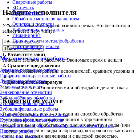
Сварочные работы
3D-печать
Найдите исполнителя
Литьё металла
Обработка металлов давлением
Очистка и покраска
Узнайте стоимость гидроабразивной резки. Это бесплатно и
Лаборатория и контроль
займет всего пару минут
Инжиниринг
Прочие услуги металлообработки
Изготовление деталей
Найти исполнителя
1.
Разместите заказ
Механическая обработка
Никаких звонков и рассылок. Экономьте время и деньги
2.
Сравните предложения
Алмазно-расточные работы
Изучите отзывы и рейтинг исполнителей, сравните условия и
Горизонтально-расточные работы
цены
Долбёжная обработка
3.
Договоритесь напрямую
Заточка инструмента
Связывайтесь с исполнителями и обсуждайте детали заказа
Зенкерование отверстий
Зубодолбёжная обработка
Коротко об услуге
Зубофрезерная обработка
Зубошлифовальные работы
Гидроабразивная резка - это один из способов обработки
Координатно-расточные работы
металлов резанием, заключающийся в эррозионном
Круглошлифовальные работы
воздействии на обрабатываемую заготовку струи воды (или
Механическая обработка на обрабатывающем центре
смеси, состоящей из воды и абразива), которая испускается из
Накатка резьбы
сопла под высоким давлением и с высокой скоростью.
Нарезание резьбы