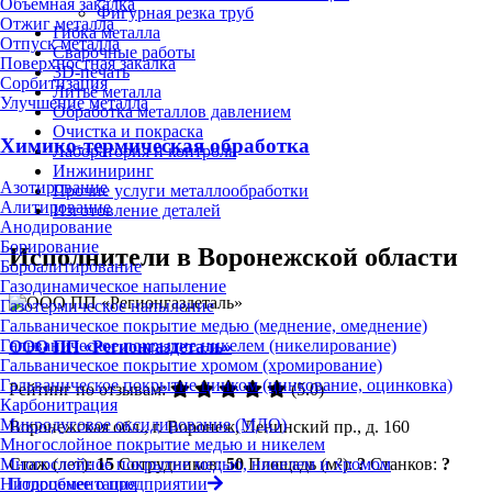
Объёмная закалка
Фигурная резка труб
Отжиг металла
Гибка металла
Отпуск металла
Сварочные работы
Поверхностная закалка
3D-печать
Сорбитизация
Литьё металла
Улучшение металла
Обработка металлов давлением
Очистка и покраска
Химико-термическая обработка
Лаборатория и контроль
Инжиниринг
Азотирование
Прочие услуги металлообработки
Алитирование
Изготовление деталей
Анодирование
Борирование
Исполнители в Воронежской области
Бороалитирование
Газодинамическое напыление
Газотермическое напыление
Гальваническое покрытие медью (меднение, омеднение)
Гальваническое покрытие никелем (никелирование)
ООО ПП «Регионгаздеталь»
Гальваническое покрытие хромом (хромирование)
Гальваническое покрытие цинком (цинкование, оцинковка)
Рейтинг по отзывам:
(5.0)
Карбонитрация
Микродуговое оксидирование (МДО)
Воронежская обл., г. Воронеж, Ленинский пр., д. 160
Многослойное покрытие медью и никелем
Стаж (лет):
15
Сотрудников:
50
Площадь (м²):
?
Станков:
?
Многослойное покрытие медью, никелем и хромом
Подробнее о предприятии
Нитроцементация