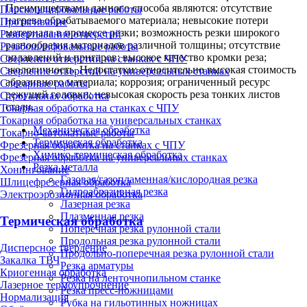
Преимуществами данного способа являются: отсутствие
Плоскошлифовальные работы
нагрева обрабатываемого материала; невысокие потери
Протягивание
материала в процессе резки; возможность резки широкого
Развертывание отверстий
разнообразия материалов различной толщины; отсутствие
Резьбошлифовальные работы
оплавлений и пригаров; высокое качество кромки реза;
Сверление отверстий на станках с ЧПУ
экологичность. Недостатки: относительно высокая стоимость
Сверление отверстий на универсальных станках
абразивного материала; коррозия; ограниченный ресурс
Слесарные работы
режущей головки; невысокая скорость реза тонких листов
Строгальная обработка
стали.
Токарная обработка на станках с ЧПУ
Токарная обработка на универсальных станках
Механическая обработка
Токарно-автоматные работы
Термическая обработка
Фрезерная обработка на станках с ЧПУ
Химико-термическая обработка
Фрезерная обработка на универсальных станках
Резка металла
Хонингование
Газовая/газопламенная/кислородная резка
Шлицефрезерная обработка
Гидроабразивная резка
Электроэрозионная обработка
Лазерная резка
Плазменная резка
Термическая обработка
Поперечная резка рулонной стали
Продольная резка рулонной стали
Дисперсное твердение
Продольно-поперечная резка рулонной стали
Закалка ТВЧ
Резка арматуры
Криогенная обработка
Резка на ленточнопильном станке
Лазерное термоупрочнение
Резка пресс-ножницами
Нормализация
Рубка на гильотинных ножницах