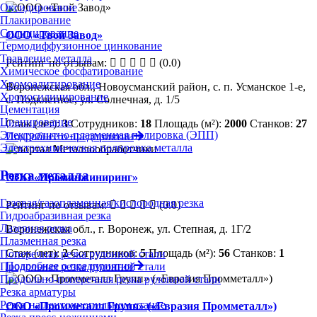
Оксидирование
Плакирование
Силицирование
ООО «Твой Завод»
Термодиффузионное цинкование
Травление металла
Рейтинг по отзывам:
(0.0)
Химическое фосфатирование
Хромоалитирование
Воронежская обл., Новоусманский район, с. п. Усманское 1-е,
Хромосилицирование
с. Подклетное, ул. Солнечная, д. 1/5
Цементация
Цианирование
Стаж (лет):
3
Сотрудников:
18
Площадь (м²):
2000
Станков:
27
Электролитно-плазменная полировка (ЭПП)
Подробнее о предприятии
Электрохимическая полировка металла
Резка металла
ООО «Проминжиниринг»
Газовая/газопламенная/кислородная резка
Рейтинг по отзывам:
(0.0)
Гидроабразивная резка
Лазерная резка
Воронежская обл., г. Воронеж, ул. Степная, д. 1Г/2
Плазменная резка
Стаж (лет):
2
Сотрудников:
5
Площадь (м²):
56
Станков:
1
Поперечная резка рулонной стали
Подробнее о предприятии
Продольная резка рулонной стали
Продольно-поперечная резка рулонной стали
Резка арматуры
Резка на ленточнопильном станке
ООО «Промметалл Групп» («Евразия Промметалл»)