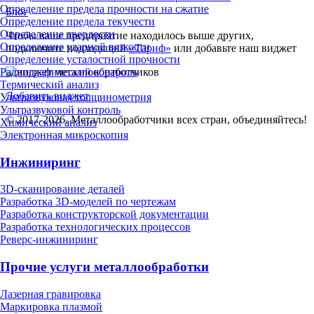
Определение предела прочности на сжатие
Блог
Определение предела текучести
Определение твердости
Чтобы ваше предприятие находилось выше других,
Определение ударной вязкости
подключите подходящий
«Тариф»
или добавьте наш виджет
Определение усталостной прочности
Радиографический контроль
Термический анализ
Добавить виджет
Ультразвуковая толщинометрия
Ультразвуковой контроль
© 2017-2026. Металлообработчики всех стран, объединяйтесь!
Химический анализ
Электронная микроскопия
Инжиниринг
3D-сканирование деталей
Разработка 3D-моделей по чертежам
Разработка конструкторской документации
Разработка технологических процессов
Реверс-инжиниринг
Прочие услуги металлообработки
Лазерная гравировка
Маркировка плазмой