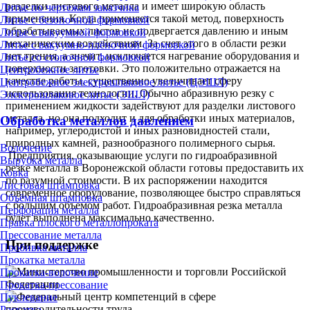
разделки листового металла и имеет широкую область
Литье по чертежам заказчика
применения. Когда применяется такой метод, поверхность
Литье с безопочной формовкой
обрабатываемых листов не подвергается давлению и иным
Литье с вакуумной формовкой
механическим воздействиям. За счет этого в области резки
Литье с вакуумно-плёночной формовкой
нет трения, а значит, исключается нагревание оборудования и
Литье со стопочной формовкой
поверхности заготовки. Это положительно отражается на
Центробежное литье
качестве работы, существенно увеличивает сферу
Центробежное электрошлаковое литье (ЦЭШЛ)
использования технологии. Обычно абразивную резку с
Электрошлаковое литье (ЭШЛ)
применением жидкости задействуют для разделки листового
металла, но она подходит и для обработки иных материалов,
Обработка металлов давлением
например, углеродистой и иных разновидностей стали,
природных камней, разнообразного полимерного сырья.
Волочение
Предприятия, оказывающие услуги по гидроабразивной
Вырубка металла
резке металла в Воронежской области готовы предоставить их
Ковка
по разумной стоимости. В их распоряжении находится
Листовая штамповка
современное оборудование, позволяющее быстро справляться
Объёмная штамповка
с большим объемом работ. Гидроабразивная резка металла
Перфорация металла
будет выполнена максимально качественно.
Правка плоского металлопроката
Прессование металла
При поддержке
Пробивка металла
Прокатка металла
Прокатка-волочение
Прокатка-прессование
Пуклевание
Раскатка