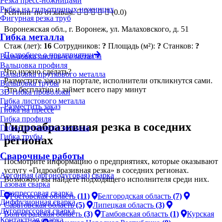
Резка пресс-ножницами
Рубка на гильотинных ножницах
Рейтинг по отзывам:
(0.0)
Фигурная резка труб
Воронежская обл., г. Воронеж, ул. Малаховского, д. 51
Гибка металла
Стаж (лет):
16
Сотрудников:
?
Площадь (м²):
?
Станков:
?
Подробнее о предприятии
Вальцовка листового металла
Вальцовка профиля
Что нужно сделать?
Вальцовка пруткового металла
Разместите заказ на портале, исполнители откликнутся сами.
Вальцовка трубы
Это бесплатно и займет всего пару минут
3D-гибка проволоки
Гибка листового металла
Разместить заказ
Гибка на прессе
Гибка профиля
Гидроабразивная резка в соседних
Гибка пруткового металла
Гибка трубы
регионах
Сварочные работы
Посмотрите информацию о предприятиях, которые оказывают
услугу «Гидроабразивная резка» в соседних регионах.
Аргонная (аргонодуговая) сварка
Возможно вы найдете подходящего исполнителя среди них.
Газовая сварка
Газопрессовая сварка
Ростовская область
(11)
Белгородская область
(7)
Диффузионная сварка
Саратовская область
(5)
Липецкая область
(3)
Дугопрессовая сварка
Волгоградская область
(3)
Тамбовская область
(1)
Курская
Контактная сварка