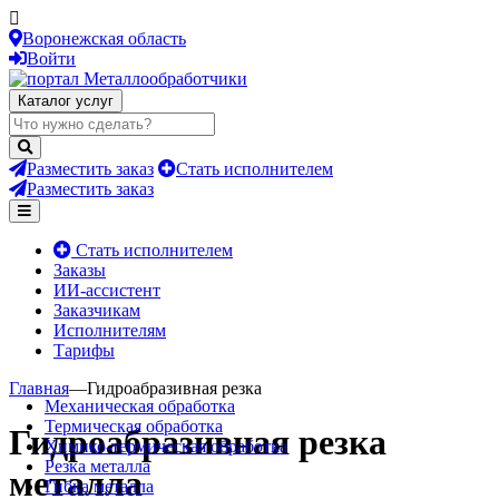
Воронежская область
Войти
Каталог услуг
Разместить заказ
Стать исполнителем
Разместить заказ
Стать исполнителем
Заказы
ИИ-ассистент
Заказчикам
Исполнителям
Тарифы
Главная
—
Гидроабразивная резка
Механическая обработка
Термическая обработка
Гидроабразивная резка
Химико-термическая обработка
Резка металла
металла
Гибка металла