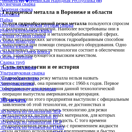
область
(0)
Луганская Народная Республика
(0)
Кузнечная сварка
Лазерная сварка
Гидрорезка металла в Воронеже и области
Наплавка
Пайка
Услуги гидроабразивной резки металла
пользуются спросом
Полуавтоматическая дуговая сварка
у различных предприятий. Наиболее востребованы они в
Роботизированная сварка
машиностроительной и металлообрабатывающей сферах.
Ручная дуговая сварка
Резка металлических заготовок гидроабразивным способом
Сварка арматуры
выполняется при помощи специального оборудования. Одно
Сварка взрывом
из ключевых достоинств технологии состоит в обеспечении
Сварка под слоем флюса
реза, характеризующегося высоким качеством.
Сварка трением
Сварка труб
Суть технологии и ее история
Термитная сварка
Ультразвуковая сварка
Гидроабразивную резку металла нельзя назвать
Химическая сварка
инновационной, она применяется с 1960-х годов. Первое
Холодная сварка
оборудование для проведения данной технологической
Электронно-лучевая сварка
операции выпустила американская корпорация.
Представители этого предприятия выступили с официальным
3D-печать
заявлением об этой технологии, ее достоинствах и
рекомендовали использовать технологию для резки
3D-печать по технологии 3DP
металлических листов и иных материалов, для которых
3D-печать по технологии BJ
характерна повышенная твердость. С того времени
3D-печать по технологии DLP
гидроабразивная резка металла с применением жидкости
3D-печать по технологии DMD
стала активно использоваться предприятиями и быстро