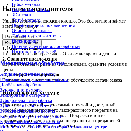
Гибка металла
Найдите исполнителя
Сварочные работы
3D-печать
Литьё металла
Узнайте стоимость покраски кистью. Это бесплатно и займет
Обработка металлов давлением
всего пару минут
Очистка и покраска
Лаборатория и контроль
Инжиниринг
Найти исполнителя
Прочие услуги металлообработки
1.
Разместите заказ
Изготовление деталей
Никаких звонков и рассылок. Экономьте время и деньги
2.
Сравните предложения
Механическая обработка
Изучите отзывы и рейтинг исполнителей, сравните условия и
цены
Алмазно-расточные работы
3.
Договоритесь напрямую
Горизонтально-расточные работы
Связывайтесь с исполнителями и обсуждайте детали заказа
Долбёжная обработка
Заточка инструмента
Коротко об услуге
Зенкерование отверстий
Зубодолбёжная обработка
Покраска кисточкой — это самый простой и доступный
Зубофрезерная обработка
способ нанесения прочного лакокрасочного покрытия на
Зубошлифовальные работы
поверхность изделий из металла. Покраска кистью
Координатно-расточные работы
производится с целью защиты поверхности и придания ей
Круглошлифовальные работы
эстетически красивого внешнего вида.
Механическая обработка на обрабатывающем центре