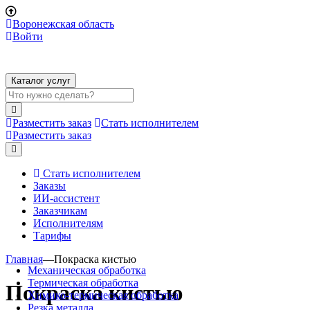
Воронежская область
Войти
Каталог услуг
Разместить заказ
Стать исполнителем
Разместить заказ
Стать исполнителем
Заказы
ИИ-ассистент
Заказчикам
Исполнителям
Тарифы
Главная
—
Покраска кистью
Механическая обработка
Термическая обработка
Покраска кистью
Химико-термическая обработка
Резка металла