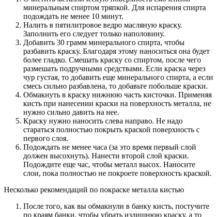
минеральным спиртом тряпкой. Для испарения спирта
подождать не менее 10 минут.
Налить в пятилитровое ведро масляную краску.
Заполнить его следует только наполовину.
Добавить 30 грамм минерального спирта, чтобы
разбавить краску. Благодаря этому наноситься она будет
более гладко. Смешать краску со спиртом, после чего
размешать подручными средствами. Если краска через
чур густая, то добавить еще минерального спирта, а если
смесь сильно разбавлена, то добавьте побольше краски.
Обмакнуть в краску нижнюю часть кисточки. Применяя
кисть при нанесении краски на поверхность металла, не
нужно сильно давить на нее.
Краску нужно наносить слева направо. Не надо
стараться полностью покрыть краской поверхность с
первого слоя.
Подождать не менее часа (за это время первый слой
должен высохнуть). Нанести второй слой краски.
Подождите еще час, чтобы металл высох. Наносите
слои, пока полностью не покроете поверхность краской.
Несколько рекомендаций по покраске металла кистью
После того, как вы обмакнули в банку кисть, постучите
по краям банки, чтобы убрать излишнюю краску, а то