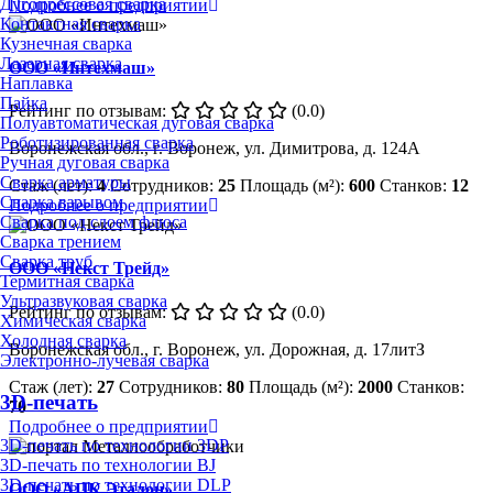
Дугопрессовая сварка
Подробнее о предприятии
Контактная сварка
Кузнечная сварка
Лазерная сварка
ООО «Интехмаш»
Наплавка
Пайка
Рейтинг по отзывам:
(0.0)
Полуавтоматическая дуговая сварка
Роботизированная сварка
Воронежская обл., г. Воронеж, ул. Димитрова, д. 124А
Ручная дуговая сварка
Сварка арматуры
Стаж (лет):
4
Сотрудников:
25
Площадь (м²):
600
Станков:
12
Сварка взрывом
Подробнее о предприятии
Сварка под слоем флюса
Сварка трением
Сварка труб
ООО «Некст Трейд»
Термитная сварка
Ультразвуковая сварка
Рейтинг по отзывам:
(0.0)
Химическая сварка
Холодная сварка
Воронежская обл., г. Воронеж, ул. Дорожная, д. 17литЗ
Электронно-лучевая сварка
Стаж (лет):
27
Сотрудников:
80
Площадь (м²):
2000
Станков:
3D-печать
70
Подробнее о предприятии
3D-печать по технологии 3DP
3D-печать по технологии BJ
3D-печать по технологии DLP
ООО «АПК Эталон»