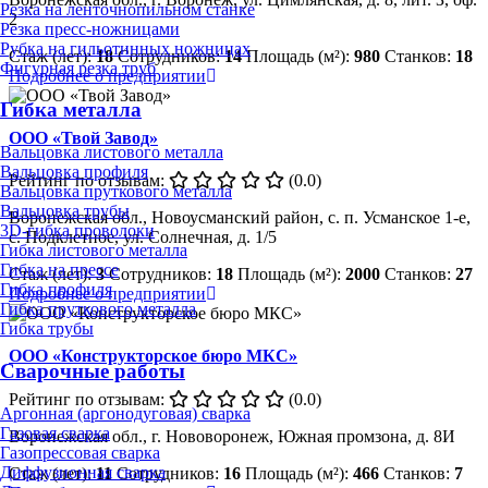
Резка на ленточнопильном станке
2
Резка пресс-ножницами
Рубка на гильотинных ножницах
Стаж (лет):
18
Сотрудников:
14
Площадь (м²):
980
Станков:
18
Фигурная резка труб
Подробнее о предприятии
Гибка металла
ООО «Твой Завод»
Вальцовка листового металла
Вальцовка профиля
Рейтинг по отзывам:
(0.0)
Вальцовка пруткового металла
Вальцовка трубы
Воронежская обл., Новоусманский район, с. п. Усманское 1-е,
3D-гибка проволоки
с. Подклетное, ул. Солнечная, д. 1/5
Гибка листового металла
Гибка на прессе
Стаж (лет):
3
Сотрудников:
18
Площадь (м²):
2000
Станков:
27
Гибка профиля
Подробнее о предприятии
Гибка пруткового металла
Гибка трубы
ООО «Конструкторское бюро МКС»
Сварочные работы
Рейтинг по отзывам:
(0.0)
Аргонная (аргонодуговая) сварка
Газовая сварка
Воронежская обл., г. Нововоронеж, Южная промзона, д. 8И
Газопрессовая сварка
Диффузионная сварка
Стаж (лет):
11
Сотрудников:
16
Площадь (м²):
466
Станков:
7