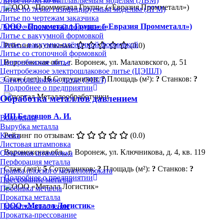
Литье по легко выплавляемым моделям (ЛВМ)
Литье по легко газифицируемым моделям (ЛГМ)
Литье по чертежам заказчика
ООО «Промметалл Групп» («Евразия Промметалл»)
Литье с безопочной формовкой
Литье с вакуумной формовкой
Литье с вакуумно-плёночной формовкой
Рейтинг по отзывам:
(0.0)
Литье со стопочной формовкой
Центробежное литье
Воронежская обл., г. Воронеж, ул. Малаховского, д. 51
Центробежное электрошлаковое литье (ЦЭШЛ)
Стаж (лет):
16
Сотрудников:
?
Площадь (м²):
?
Станков:
?
Электрошлаковое литье (ЭШЛ)
Подробнее о предприятии
Обработка металлов давлением
ИП Белевцов А. И.
Волочение
Вырубка металла
Рейтинг по отзывам:
(0.0)
Ковка
Листовая штамповка
Воронежская обл., г. Воронеж, ул. Ключникова, д. 4, кв. 119
Объёмная штамповка
Перфорация металла
Стаж (лет):
5
Сотрудников:
?
Площадь (м²):
?
Станков:
?
Правка плоского металлопроката
Подробнее о предприятии
Прессование металла
Пробивка металла
Прокатка металла
ООО «Металл Логистик»
Прокатка-волочение
Прокатка-прессование