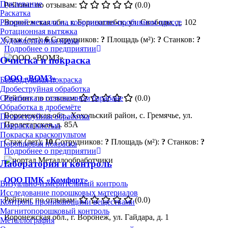
Пуклевание
Рейтинг по отзывам:
(0.0)
Раскатка
Раскрой металла на координатно-пробивном прессе
Воронежская обл., г. Борисоглебск, ул. Свободы, д. 102
Ротационная вытяжка
Стаж (лет):
6
Сотрудников:
?
Площадь (м²):
?
Станков:
?
Художественная ковка
Подробнее о предприятии
Очистка и покраска
ООО «ВОМЗ»
Безвоздушная покраска
Дробеструйная обработка
Рейтинг по отзывам:
(0.0)
Обработка в галтовочном барабане
Обработка в дробемёте
Воронежская обл., Хохольский район, с. Гремячье, ул.
Пескоструйная обработка
Пролетарская, д. 85А
Покраска кистью
Покраска краскопультом
Стаж (лет):
10
Сотрудников:
?
Площадь (м²):
?
Станков:
?
Порошковая покраска
Подробнее о предприятии
Лаборатория и контроль
ООО ПМК «Комфорт»
Визуально-измерительный контроль
Исследование порошковых материалов
Рейтинг по отзывам:
(0.0)
Контроль проникающими веществами
Магнитопорошковый контроль
Воронежская обл., г. Воронеж, ул. Гайдара, д. 1
Металлография