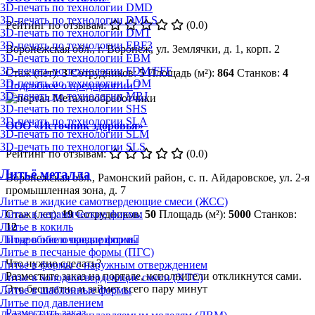
3D-печать по технологии DMD
3D-печать по технологии DMLS
Рейтинг по отзывам:
(0.0)
3D-печать по технологии DMT
3D-печать по технологии EBF3
Воронежская обл., г. Воронеж, ул. Землячки, д. 1, корп. 2
3D-печать по технологии EBM
3D-печать по технологии FDM/FFF
Стаж (лет):
3
Сотрудников:
5
Площадь (м²):
864
Станков:
4
3D-печать по технологии LOM
Подробнее о предприятии
3D-печать по технологии MBJ
3D-печать по технологии SHS
3D-печать по технологии SLA
ООО «Источник здоровья»
3D-печать по технологии SLM
3D-печать по технологии SLS
Рейтинг по отзывам:
(0.0)
Литьё металла
Воронежская обл., Рамонский район, с. п. Айдаровское, ул. 2-я
промышленная зона, д. 7
Литье в жидкие самотвердеющие смеси (ЖСС)
Литье в керамические формы
Стаж (лет):
19
Сотрудников:
50
Площадь (м²):
5000
Станков:
Литье в кокиль
12
Литье в оболочковые формы
Подробнее о предприятии
Литье в песчаные формы (ПГС)
Что нужно сделать?
Литье в формы с наружным отверждением
Разместите заказ на портале, исполнители откликнутся сами.
Литье в холоднотвердеющие смеси (ХТС)
Это бесплатно и займет всего пару минут
Литье в шаблонные формы
Литье под давлением
Разместить заказ