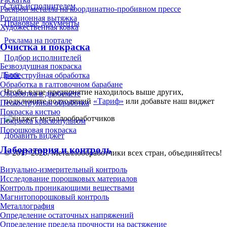
Стать исполнителем
Раскрой металла на координатно-пробивном прессе
Ротационная вытяжка
Правовые документы
Художественная ковка
Реклама на портале
Очистка и покраска
Подбор исполнителей
Безвоздушная покраска
Блог
Дробеструйная обработка
Обработка в галтовочном барабане
Чтобы ваше предприятие находилось выше других,
Обработка в дробемёте
подключите подходящий
«Тариф»
или добавьте наш виджет
Пескоструйная обработка
Покраска кистью
Покраска краскопультом
Порошковая покраска
Добавить виджет
Лаборатория и контроль
© 2017-2026. Металлообработчики всех стран, объединяйтесь!
Визуально-измерительный контроль
Исследование порошковых материалов
Контроль проникающими веществами
Магнитопорошковый контроль
Металлография
Определение остаточных напряжений
Определение предела прочности на растяжение