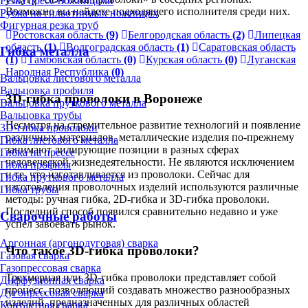
Резка пресс-ножницами
Возможно вы найдете подходящего исполнителя среди них.
Рубка на гильотинных ножницах
Фигурная резка труб
Ростовская область
(9)
Белгородская область
(2)
Липецкая
область
(1)
Волгоградская область
(1)
Саратовская область
Гибка металла
(1)
Тамбовская область
(0)
Курская область
(0)
Луганская
Народная Республика
(0)
Вальцовка листового металла
Вальцовка профиля
3D-гибка проволоки в Воронеже
Вальцовка пруткового металла
Вальцовка трубы
Несмотря на стремительное развитие технологий и появление
3D-гибка проволоки
различных материалов, металлические изделия по-прежнему
Гибка листового металла
занимают лидирующие позиции в разных сферах
Гибка на прессе
человеческой жизнедеятельности. Не являются исключением
Гибка профиля
и те, что изготавливается из проволоки. Сейчас для
Гибка пруткового металла
изготовления проволочных изделий используются различные
Гибка трубы
методы: ручная гибка, 2D-гибка и 3D-гибка проволоки.
Последний способ появился сравнительно недавно и уже
Сварочные работы
успел завоевать рынок.
Аргонная (аргонодуговая) сварка
Что такое 3D-гибка проволоки?
Газовая сварка
Газопрессовая сварка
Трехмерная или 3D-гибка проволоки представляет собой
Диффузионная сварка
процесс, позволяющий создавать множество разнообразных
Дугопрессовая сварка
изделий, предназначенных для различных областей
Контактная сварка