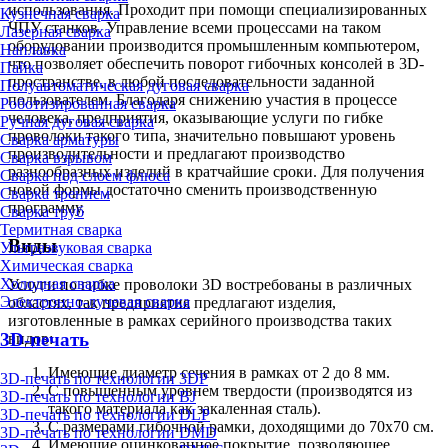
использования. Проходит при помощи специализированных
Кузнечная сварка
ЧПУ станков. Управление всеми процессами на таком
Лазерная сварка
оборудовании производится промышленным компьютером,
Наплавка
что позволяет обеспечить поворот гибочных консолей в 3D-
Пайка
пространстве, в любой последовательности заданной
Полуавтоматическая дуговая сварка
пользователем. Благодаря снижению участия в процессе
Роботизированная сварка
человека, предприятия, оказывающие услуги по гибке
Ручная дуговая сварка
проволоки такого типа, значительно повышают уровень
Сварка арматуры
производительности и предлагают производство
Сварка взрывом
разнообразных изделий в кратчайшие сроки. Для получения
Сварка под слоем флюса
новой формы достаточно сменить производственную
Сварка трением
программу.
Сварка труб
Термитная сварка
Виды
Ультразвуковая сварка
Химическая сварка
Холодная сварка
Услуги по гибке проволоки 3D востребованы в различных
Электронно-лучевая сварка
областях, так предприятия предлагают изделия,
изготовленные в рамках серийного производства таких
3D-печать
видов:
Имеющие диаметр сечения в рамках от 2 до 8 мм.
3D-печать по технологии 3DP
С повышенным уровнем твердости (производятся из
3D-печать по технологии BJ
такого материала как закаленная сталь).
3D-печать по технологии DLP
С размерами гибочной рамки, доходящими до 70х70 см.
3D-печать по технологии DMD
Имеющие оцинкованное покрытие, позволяющее