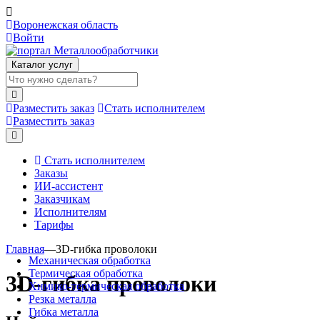
Воронежская область
Войти
Каталог услуг
Разместить заказ
Стать исполнителем
Разместить заказ
Стать исполнителем
Заказы
ИИ-ассистент
Заказчикам
Исполнителям
Тарифы
Главная
—
3D-гибка проволоки
Механическая обработка
Термическая обработка
3D-гибка проволоки
Химико-термическая обработка
Резка металла
Гибка металла