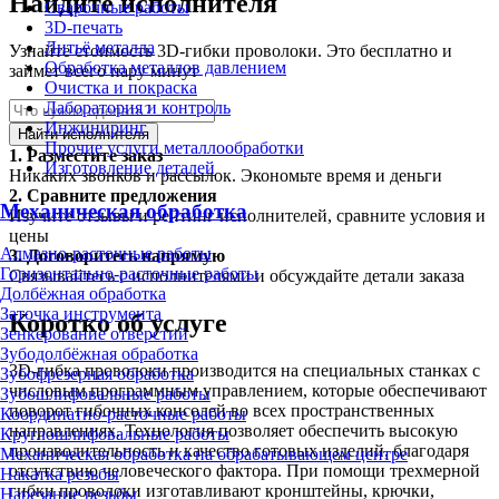
Найдите исполнителя
Сварочные работы
3D-печать
Литьё металла
Узнайте стоимость 3D-гибки проволоки. Это бесплатно и
Обработка металлов давлением
займет всего пару минут
Очистка и покраска
Лаборатория и контроль
Инжиниринг
Найти исполнителя
Прочие услуги металлообработки
1.
Разместите заказ
Изготовление деталей
Никаких звонков и рассылок. Экономьте время и деньги
2.
Сравните предложения
Механическая обработка
Изучите отзывы и рейтинг исполнителей, сравните условия и
цены
Алмазно-расточные работы
3.
Договоритесь напрямую
Горизонтально-расточные работы
Связывайтесь с исполнителями и обсуждайте детали заказа
Долбёжная обработка
Заточка инструмента
Коротко об услуге
Зенкерование отверстий
Зубодолбёжная обработка
3D-гибка проволоки производится на специальных станках с
Зубофрезерная обработка
числовым программным управлением, которые обеспечивают
Зубошлифовальные работы
поворот гибочных консолей во всех пространственных
Координатно-расточные работы
направлениях. Технология позволяет обеспечить высокую
Круглошлифовальные работы
производительность и качество готовых изделий, благодаря
Механическая обработка на обрабатывающем центре
отсутствию человеческого фактора. При помощи трехмерной
Накатка резьбы
гибки проволоки изготавливают кронштейны, крючки,
Нарезание резьбы