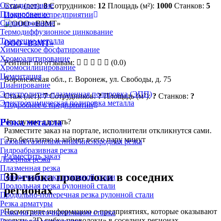
Оксидирование
Стаж (лет):
8
Сотрудников:
12
Площадь (м²):
1000
Станков:
5
Плакирование
Подробнее о предприятии
Силицирование
Термодиффузионное цинкование
Травление металла
ООО «ВЗМТ»
Химическое фосфатирование
Хромоалитирование
Рейтинг по отзывам:
(0.0)
Хромосилицирование
Цементация
Воронежская обл., г. Воронеж, ул. Свободы, д. 75
Цианирование
Электролитно-плазменная полировка (ЭПП)
Стаж (лет):
7
Сотрудников:
?
Площадь (м²):
?
Станков:
?
Электрохимическая полировка металла
Подробнее о предприятии
Резка металла
Что нужно сделать?
Разместите заказ на портале, исполнители откликнутся сами.
Это бесплатно и займет всего пару минут
Газовая/газопламенная/кислородная резка
Гидроабразивная резка
Разместить заказ
Лазерная резка
Плазменная резка
3D-гибка проволоки в соседних
Поперечная резка рулонной стали
Продольная резка рулонной стали
регионах
Продольно-поперечная резка рулонной стали
Резка арматуры
Посмотрите информацию о предприятиях, которые оказывают
Резка на ленточнопильном станке
услугу «3D-гибка проволоки» в соседних регионах.