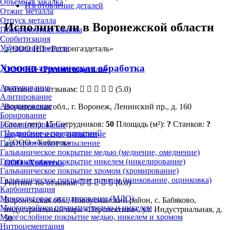
Объёмная закалка
Изготовление деталей
Отжиг металла
Отпуск металла
Исполнители в Воронежской области
Поверхностная закалка
Сорбитизация
Улучшение металла
Химико-термическая обработка
ООО ПП «Регионгаздеталь»
Азотирование
Рейтинг по отзывам:
(5.0)
Алитирование
Анодирование
Воронежская обл., г. Воронеж, Ленинский пр., д. 160
Борирование
Стаж (лет):
15
Сотрудников:
50
Площадь (м²):
?
Станков:
?
Бороалитирование
Подробнее о предприятии
Газодинамическое напыление
Газотермическое напыление
Гальваническое покрытие медью (меднение, омеднение)
Гальваническое покрытие никелем (никелирование)
ООО «Хобитек»
Гальваническое покрытие хромом (хромирование)
Гальваническое покрытие цинком (цинкование, оцинковка)
Рейтинг по отзывам:
(0.0)
Карбонитрация
Микродуговое оксидирование (МДО)
Воронежская обл., Новоусманский район, с. Бабяково,
Многослойное покрытие медью и никелем
индустриальный парк «Перспектива», ул. Индустриальная, д.
Многослойное покрытие медью, никелем и хромом
50
Нитроцементация