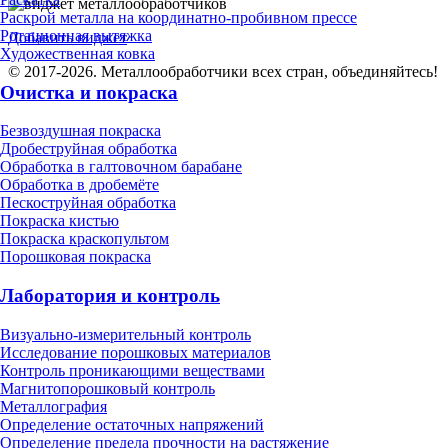
Раскрой металла на координатно-пробивном прессе
Ротационная вытяжка
Добавить виджет
Художественная ковка
© 2017-2026. Металлообработчики всех стран, объединяйтесь!
Очистка и покраска
Безвоздушная покраска
Дробеструйная обработка
Обработка в галтовочном барабане
Обработка в дробемёте
Пескоструйная обработка
Покраска кистью
Покраска краскопультом
Порошковая покраска
Лаборатория и контроль
Визуально-измерительный контроль
Исследование порошковых материалов
Контроль проникающими веществами
Магнитопорошковый контроль
Металлография
Определение остаточных напряжений
Определение предела прочности на растяжение