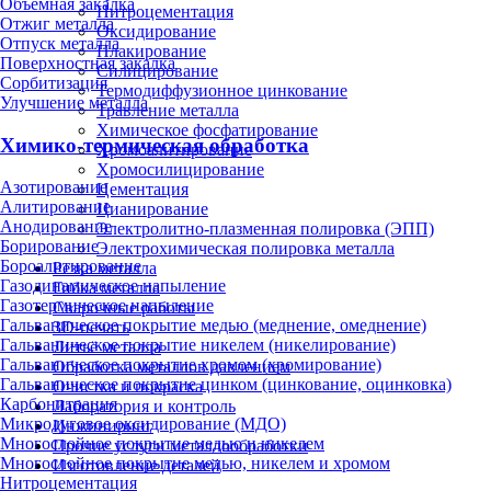
Объёмная закалка
Нитроцементация
Отжиг металла
Оксидирование
Отпуск металла
Плакирование
Поверхностная закалка
Силицирование
Сорбитизация
Термодиффузионное цинкование
Улучшение металла
Травление металла
Химическое фосфатирование
Химико-термическая обработка
Хромоалитирование
Хромосилицирование
Азотирование
Цементация
Алитирование
Цианирование
Анодирование
Электролитно-плазменная полировка (ЭПП)
Борирование
Электрохимическая полировка металла
Бороалитирование
Резка металла
Газодинамическое напыление
Гибка металла
Газотермическое напыление
Сварочные работы
Гальваническое покрытие медью (меднение, омеднение)
3D-печать
Гальваническое покрытие никелем (никелирование)
Литьё металла
Гальваническое покрытие хромом (хромирование)
Обработка металлов давлением
Гальваническое покрытие цинком (цинкование, оцинковка)
Очистка и покраска
Карбонитрация
Лаборатория и контроль
Микродуговое оксидирование (МДО)
Инжиниринг
Многослойное покрытие медью и никелем
Прочие услуги металлообработки
Многослойное покрытие медью, никелем и хромом
Изготовление деталей
Нитроцементация