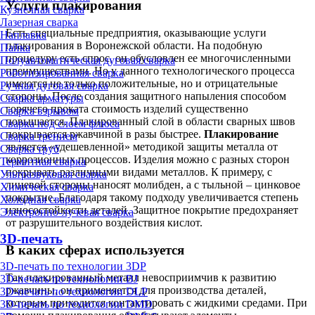
Услуги плакирования
Кузнечная сварка
Лазерная сварка
Есть специальные предприятия, оказывающие услуги
Наплавка
плакирования в Воронежской области. На подобную
Пайка
процедуру есть спрос, он обусловлен ее многочисленными
Полуавтоматическая дуговая сварка
преимуществами. Но у данного технологического процесса
Роботизированная сварка
имеются не только положительные, но и отрицательные
Ручная дуговая сварка
стороны. После создания защитного напыления способом
Сварка арматуры
горячего проката стоимость изделий существенно
Сварка взрывом
повышается. Плакированный слой в области сварных швов
Сварка под слоем флюса
покрывается ржавчиной в разы быстрее.
Плакирование
Сварка трением
является «удешевленной» методикой защиты металла от
Сварка труб
коррозионных процессов. Изделия можно с разных сторон
Термитная сварка
покрывать различными видами металлов. К примеру, с
Ультразвуковая сварка
лицевой стороны наносят молибден, а с тыльной – цинковое
Химическая сварка
покрытие. Благодаря такому подходу увеличивается степень
Холодная сварка
износостойкости деталей. Защитное покрытие предохраняет
Электронно-лучевая сварка
от разрушительного воздействия кислот.
3D-печать
В каких сферах используется
3D-печать по технологии 3DP
Так плакированный металл невосприимчив к развитию
3D-печать по технологии BJ
ржавчины, он применяется для производства деталей,
3D-печать по технологии DLP
которым приходится контактировать с жидкими средами. При
3D-печать по технологии DMD