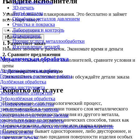
Найдите исполнителя
Сварочные работы
3D-печать
Литьё металла
Узнайте стоимость плакирования. Это бесплатно и займет
Обработка металлов давлением
всего пару минут
Очистка и покраска
Лаборатория и контроль
Инжиниринг
Найти исполнителя
Прочие услуги металлообработки
1.
Разместите заказ
Изготовление деталей
Никаких звонков и рассылок. Экономьте время и деньги
2.
Сравните предложения
Механическая обработка
Изучите отзывы и рейтинг исполнителей, сравните условия и
цены
Алмазно-расточные работы
3.
Договоритесь напрямую
Горизонтально-расточные работы
Связывайтесь с исполнителями и обсуждайте детали заказа
Долбёжная обработка
Заточка инструмента
Коротко об услуге
Зенкерование отверстий
Зубодолбёжная обработка
Плакирование - это технологический процесс,
Зубофрезерная обработка
заключающийся в нанесении тонкого слоя металлического
Зубошлифовальные работы
материала на поверхность изделия из другого металла,
Координатно-расточные работы
используя один из термомеханических способов, таких как
Круглошлифовальные работы
горячая прокатка, прессование или сварка взрывом.
Механическая обработка на обрабатывающем центре
Плакирование бывает одностороннее, либо двустороннее, и
Накатка резьбы
применяется с целью придания поверхности изделия особых
Нарезание резьбы