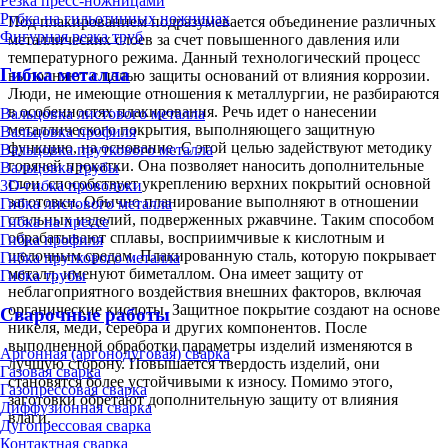
Резка пресс-ножницами
Рубка на гильотинных ножницах
Под плакированием подразумевается объединение различных
Фигурная резка труб
металлических слоев за счет повышенного давления или
температурного режима. Данный технологический процесс
Гибка металла
выполняют с целью защиты оснований от влияния коррозии.
Люди, не имеющие отношения к металлургии, не разбираются
в особенностях плакирования. Речь идет о нанесении
Вальцовка листового металла
металлического покрытия, выполняющего защитную
Вальцовка профиля
функцию, на основание. С этой целью задействуют методику
Вальцовка пруткового металла
горячей прокатки. Она позволяет наносить дополнительные
Вальцовка трубы
слои, способствует укреплению верхних покрытий основной
3D-гибка проволоки
заготовки. Обычно планирование выполняют в отношении
Гибка листового металла
стальных изделий, подверженных ржавчине. Таким способом
Гибка на прессе
обрабатывают сплавы, восприимчивые к кислотным и
Гибка профиля
щелочным средам. Плакированную сталь, которую покрывает
Гибка пруткового металла
металл, именуют биметаллом. Она имеет защиту от
Гибка трубы
неблагоприятного воздействия внешних факторов, включая
органические кислоты. Защитное покрытие создают на основе
Сварочные работы
никеля, меди, серебра и других компонентов. После
выполненной обработки параметры изделий изменяются в
Аргонная (аргонодуговая) сварка
лучшую сторону. Повышается твердость изделий, они
Газовая сварка
становятся более устойчивыми к износу. Помимо этого,
Газопрессовая сварка
заготовки обретают дополнительную защиту от влияния
Диффузионная сварка
влаги.
Дугопрессовая сварка
Контактная сварка