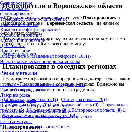
Оксидирование
Исполнители в Воронежской области
Плакирование
Силицирование
Предприятий, оказывающих услугу «
Плакирование
» в
Термодиффузионное цинкование
выбранном регионе -
Воронежская область
- не найдено.
Травление металла
Химическое фосфатирование
Что нужно сделать?
Хромоалитирование
Разместите заказ на портале, исполнители откликнутся сами.
Хромосилицирование
Это бесплатно и займет всего пару минут
Цементация
Цианирование
Разместить заказ
Электролитно-плазменная полировка (ЭПП)
Электрохимическая полировка металла
Плакирование в соседних регионах
Резка металла
Посмотрите информацию о предприятиях, которые оказывают
услугу «Плакирование» в соседних регионах. Возможно вы
Газовая/газопламенная/кислородная резка
найдете подходящего исполнителя среди них.
Гидроабразивная резка
Лазерная резка
Волгоградская область
(2)
Липецкая область
(0)
Плазменная резка
Тамбовская область
(0)
Ростовская область
(0)
Саратовская
Поперечная резка рулонной стали
область
(0)
Курская область
(0)
Белгородская область
(0)
Продольная резка рулонной стали
Луганская Народная Республика
(0)
Продольно-поперечная резка рулонной стали
Резка арматуры
Плакирование
Резка на ленточнопильном станке