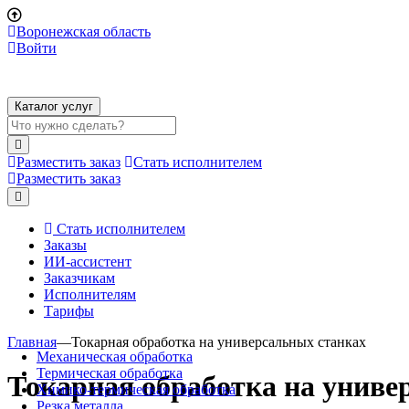
Воронежская область
Войти
Каталог услуг
Разместить заказ
Стать исполнителем
Разместить заказ
Стать исполнителем
Заказы
ИИ-ассистент
Заказчикам
Исполнителям
Тарифы
Главная
—
Токарная обработка на универсальных станках
Механическая обработка
Термическая обработка
Токарная обработка на униве
Химико-термическая обработка
Резка металла