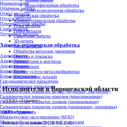
Хонингование
Нормализация
Шлицефрезерная обработка
Объёмная закалка
Электроэрозионная обработка
Отжиг металла
Термическая обработка
Отпуск металла
Химико-термическая обработка
Поверхностная закалка
Резка металла
Сорбитизация
Гибка металла
Улучшение металла
Сварочные работы
3D-печать
Химико-термическая обработка
Литьё металла
Обработка металлов давлением
Азотирование
Очистка и покраска
Алитирование
Лаборатория и контроль
Анодирование
Инжиниринг
Борирование
Прочие услуги металлообработки
Бороалитирование
Изготовление деталей
Газодинамическое напыление
Газотермическое напыление
Исполнители в Воронежской области
Гальваническое покрытие медью (меднение, омеднение)
Гальваническое покрытие никелем (никелирование)
Гальваническое покрытие хромом (хромирование)
Гальваническое покрытие цинком (цинкование, оцинковка)
ООО «Агромиг»
Карбонитрация
Микродуговое оксидирование (МДО)
Многослойное покрытие медью и никелем
Рейтинг по отзывам:
(5.0)