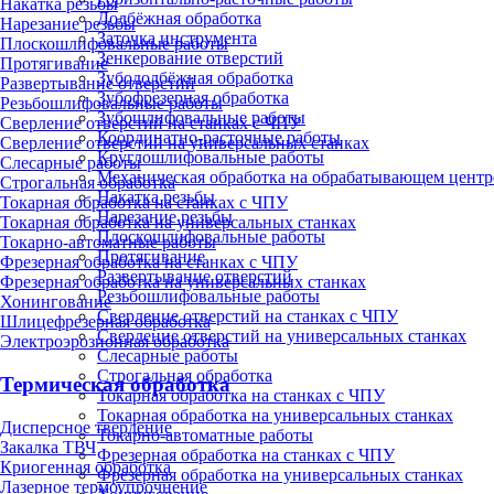
Накатка резьбы
Долбёжная обработка
Нарезание резьбы
Заточка инструмента
Плоскошлифовальные работы
Зенкерование отверстий
Протягивание
Зубодолбёжная обработка
Развертывание отверстий
Зубофрезерная обработка
Резьбошлифовальные работы
Зубошлифовальные работы
Сверление отверстий на станках с ЧПУ
Координатно-расточные работы
Сверление отверстий на универсальных станках
Круглошлифовальные работы
Слесарные работы
Механическая обработка на обрабатывающем центр
Строгальная обработка
Накатка резьбы
Токарная обработка на станках с ЧПУ
Нарезание резьбы
Токарная обработка на универсальных станках
Плоскошлифовальные работы
Токарно-автоматные работы
Протягивание
Фрезерная обработка на станках с ЧПУ
Развертывание отверстий
Фрезерная обработка на универсальных станках
Резьбошлифовальные работы
Хонингование
Сверление отверстий на станках с ЧПУ
Шлицефрезерная обработка
Сверление отверстий на универсальных станках
Электроэрозионная обработка
Слесарные работы
Строгальная обработка
Термическая обработка
Токарная обработка на станках с ЧПУ
Токарная обработка на универсальных станках
Дисперсное твердение
Токарно-автоматные работы
Закалка ТВЧ
Фрезерная обработка на станках с ЧПУ
Криогенная обработка
Фрезерная обработка на универсальных станках
Лазерное термоупрочнение