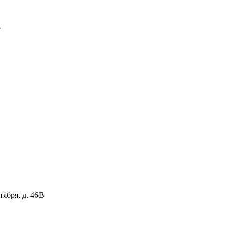
3
тября, д. 46В