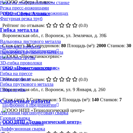
Резка на ленточнопильном станке
Резка пресс-ножницами
Рубка на гильотинных ножницах
ООО «Сфера Альянс»
Фигурная резка труб
Рейтинг по отзывам:
(0.0)
Гибка металла
Воронежская обл., г. Воронеж, ул. Землячки, д. 39Б
Вальцовка листового металла
Стаж (лет):
36
Сотрудников:
80
Площадь (м²):
2000
Станков:
30
Вальцовка профиля
Подробнее о предприятии
Вальцовка пруткового металла
Вальцовка трубы
3D-гибка проволоки
ООО «Промстанкосервис»
Гибка листового металла
Гибка на прессе
Гибка профиля
Рейтинг по отзывам:
(0.0)
Гибка пруткового металла
Воронежская обл., г. Воронеж, ул. 9 Января, д. 260
Гибка трубы
Стаж (лет):
3
Сотрудников:
5
Площадь (м²):
140
Станков:
7
Сварочные работы
Подробнее о предприятии
Аргонная (аргонодуговая) сварка
Газовая сварка
ООО НПП «Технологический центр»
Газопрессовая сварка
Диффузионная сварка