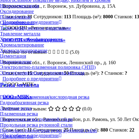
Многослойное покрытие медью, никелем и хромом
Нитроцементация
Воронежская обл., г. Воронеж, ул. Дубровина, д. 15А
Оксидирование
Стаж (лет):
31
Сотрудников:
113
Площадь (м²):
8000
Станков:
1
Плакирование
Подробнее о предприятии
Силицирование
Термодиффузионное цинкование
Травление металла
Химическое фосфатирование
ООО ПП «Регионгаздеталь»
Хромоалитирование
Хромосилицирование
Рейтинг по отзывам:
(5.0)
Цементация
Цианирование
Воронежская обл., г. Воронеж, Ленинский пр., д. 160
Электролитно-плазменная полировка (ЭПП)
Электрохимическая полировка металла
Стаж (лет):
15
Сотрудников:
50
Площадь (м²):
?
Станков:
?
Подробнее о предприятии
Резка металла
ООО «МПК»
Газовая/газопламенная/кислородная резка
Гидроабразивная резка
Лазерная резка
Рейтинг по отзывам:
(0.0)
Плазменная резка
Поперечная резка рулонной стали
Воронежская обл., Рамонский район, р.п. Рамонь, ул. 50 Лет Ок
Продольная резка рулонной стали
Стаж (лет):
11
Сотрудников:
25
Площадь (м²):
880
Станков:
22
Продольно-поперечная резка рулонной стали
Подробнее о предприятии
Резка арматуры