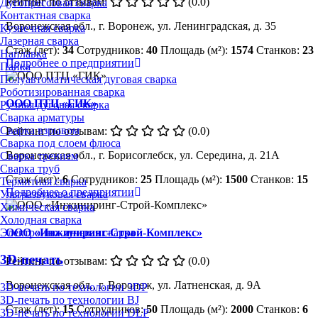
Рейтинг по отзывам:
(0.0)
Дугопрессовая сварка
Контактная сварка
Воронежская обл., г. Воронеж, ул. Ленинградская, д. 35
Кузнечная сварка
Лазерная сварка
Стаж (лет):
34
Сотрудников:
40
Площадь (м²):
1574
Станков:
23
Наплавка
Подробнее о предприятии
Пайка
Полуавтоматическая дуговая сварка
Роботизированная сварка
ООО ПТЦ «ГИК»
Ручная дуговая сварка
Сварка арматуры
Сварка взрывом
Рейтинг по отзывам:
(0.0)
Сварка под слоем флюса
Воронежская обл., г. Борисоглебск, ул. Середина, д. 21А
Сварка трением
Сварка труб
Стаж (лет):
6
Сотрудников:
25
Площадь (м²):
1500
Станков:
15
Термитная сварка
Подробнее о предприятии
Ультразвуковая сварка
Химическая сварка
Холодная сварка
Электронно-лучевая сварка
ООО «Инжиниринг-Строй-Комплекс»
3D-печать
Рейтинг по отзывам:
(0.0)
Воронежская обл., г. Воронеж, ул. Латненская, д. 9А
3D-печать по технологии 3DP
3D-печать по технологии BJ
Стаж (лет):
15
Сотрудников:
50
Площадь (м²):
2000
Станков:
6
3D-печать по технологии DLP