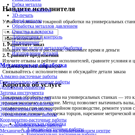
Гибка металла
Найдите исполнителя
Сварочные работы
3D-печать
Литьё металла
Узнайте стоимость токарной обработки на универсальных станк
Обработка металлов давлением
Очистка и покраска
Лаборатория и контроль
Найти исполнителя
Инжиниринг
1.
Разместите заказ
Прочие услуги металлообработки
Никаких звонков и рассылок. Экономьте время и деньги
Изготовление деталей
2.
Сравните предложения
Изучите отзывы и рейтинг исполнителей, сравните условия и 
Механическая обработка
3.
Договоритесь напрямую
Связывайтесь с исполнителями и обсуждайте детали заказа
Алмазно-расточные работы
Горизонтально-расточные работы
Коротко об услуге
Долбёжная обработка
Заточка инструмента
Токарная обработка металла на универсальных станках — это к
Зенкерование отверстий
вращая заготовку в патроне. Метод позволяет вытачивать вал
Зубодолбёжная обработка
незаменимы при мелкосерийном производстве, ремонте узлов 
Зубофрезерная обработка
продольное точение, подрезка торцов, нарезание метрической 
Зубошлифовальные работы
Координатно-расточные работы
Механическая обработка
Круглошлифовальные работы
Алмазно-расточные работы
Механическая обработка на обрабатывающем центре
Горизонтально-расточные работы