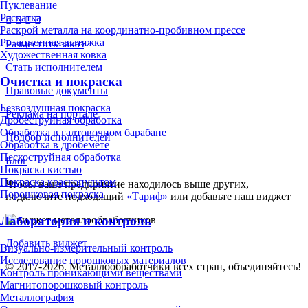
Пуклевание
Раскатка
Раскрой металла на координатно-пробивном прессе
Ротационная вытяжка
Разместить заказ
Художественная ковка
Стать исполнителем
Очистка и покраска
Правовые документы
Безвоздушная покраска
Реклама на портале
Дробеструйная обработка
Обработка в галтовочном барабане
Подбор исполнителей
Обработка в дробемёте
Пескоструйная обработка
Блог
Покраска кистью
Покраска краскопультом
Чтобы ваше предприятие находилось выше других,
Порошковая покраска
подключите подходящий
«Тариф»
или добавьте наш виджет
Лаборатория и контроль
Добавить виджет
Визуально-измерительный контроль
Исследование порошковых материалов
© 2017-2026. Металлообработчики всех стран, объединяйтесь!
Контроль проникающими веществами
Магнитопорошковый контроль
Металлография