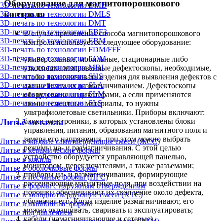
Оборудование для магнитопорошкового
3D-печать по технологии DMD
контроля
3D-печать по технологии DMLS
3D-печать по технологии DMT
3D-печать по технологии EBF3
В случае применения способа магнитопорошкового
3D-печать по технологии EBM
контроля используется следующее оборудование:
3D-печать по технологии FDM/FFF
3D-печать по технологии LOM
универсальные, мобильные, стационарные либо
3D-печать по технологии MBJ
узкоспециализированные дефектоскопы, необходимые,
3D-печать по технологии SHS
чтобы намагничивать изделия для выявления дефектов с
3D-печать по технологии SLA
дальнейшим их размагничиванием. Дефектоскопы
3D-печать по технологии SLM
оборудованы индикаторами, а если применяются
3D-печать по технологии SLS
люминесцентные материалы, то нужны
ультрафиолетовые светильники. Приборы включают:
Литьё металла
блоки электроники, в которых установлены блоки
управления, питания, образования магнитного поля и
замера его напряжения, при этом можно выбрать
Литье в жидкие самотвердеющие смеси (ЖСС)
режимы на- и размагничивания. С этой целью
Литье в керамические формы
устройство оборудуется управляющей панелью,
Литье в кокиль
монитором, переключателями, а также разъемами;
Литье в оболочковые формы
приборы на- и размагничивания, формирующие
Литье в песчаные формы (ПГС)
рассеивающие магнитные поля, при воздействии на
Литье в формы с наружным отверждением
порошки обеспечивают их скопление около дефекта,
Литье в холоднотвердеющие смеси (ХТС)
обозначая его. Когда изделие размагничивают, его
Литье в шаблонные формы
можно окрашивать, сваривать и эксплуатировать;
Литье под давлением
кабели (намагничивающие и сетевые).