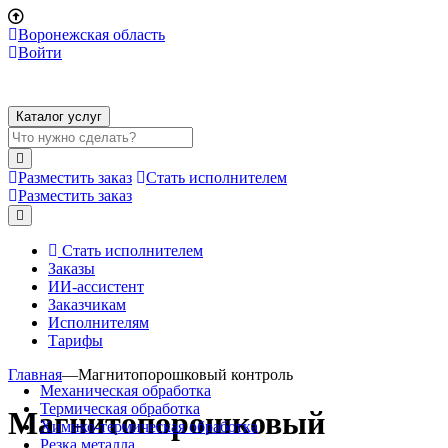
Воронежская область
Войти
Каталог услуг
Разместить заказ
Стать исполнителем
Разместить заказ
Стать исполнителем
Заказы
ИИ-ассистент
Заказчикам
Исполнителям
Тарифы
Главная
—
Магнитопорошковый контроль
Механическая обработка
Термическая обработка
Магнитопорошковый
Химико-термическая обработка
Резка металла