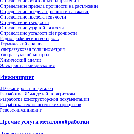
Определение остаточных напряжений
Определение предела прочности на растяжение
Определение предела прочности на сжатие
Определение предела текучести
Определение твердости
Определение ударной вязкости
Определение усталостной прочности
Радиографический контроль
Термический анализ
Ультразвуковая толщинометрия
Ультразвуковой контроль
Химический анализ
Электронная микроскопия
Инжиниринг
3D-сканирование деталей
Разработка 3D-моделей по чертежам
Разработка конструкторской документации
Разработка технологических процессов
Реверс-инжиниринг
Прочие услуги металлообработки
Лазерная гравировка