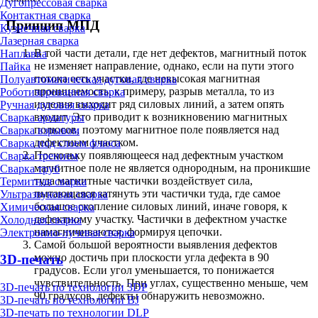
Дугопрессовая сварка
Контактная сварка
Принцип МПД
Кузнечная сварка
Лазерная сварка
В той части детали, где нет дефектов, магнитный поток
Наплавка
не изменяет направление, однако, если на пути этого
Пайка
потока есть участки, где невысокая магнитная
Полуавтоматическая дуговая сварка
проницаемость, к примеру, разрыв металла, то из
Роботизированная сварка
изделия выходит ряд силовых линий, а затем опять
Ручная дуговая сварка
входит. Это приводит к возникновению магнитных
Сварка арматуры
полюсов, поэтому магнитное поле появляется над
Сварка взрывом
дефектным участком.
Сварка под слоем флюса
Поскольку появляющееся над дефектным участком
Сварка трением
магнитное поле не является однородным, на проникшие
Сварка труб
туда магнитные частички воздействует сила,
Термитная сварка
пытающаяся затянуть эти частички туда, где самое
Ультразвуковая сварка
большое скопление силовых линий, иначе говоря, к
Химическая сварка
дефектному участку. Частички в дефектном участке
Холодная сварка
намагничиваются, формируя цепочки.
Электронно-лучевая сварка
Самой большой вероятности выявления дефектов
можно достичь при плоскости угла дефекта в 90
3D-печать
градусов. Если угол уменьшается, то понижается
чувствительность. При углах, существенно меньше, чем
3D-печать по технологии 3DP
90 градусов, дефекты обнаружить невозможно.
3D-печать по технологии BJ
3D-печать по технологии DLP