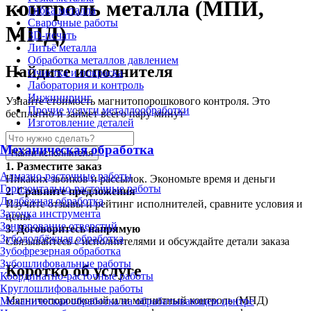
контроль металла (МПИ,
Гибка металла
Сварочные работы
МПД)
3D-печать
Литьё металла
Обработка металлов давлением
Найдите исполнителя
Очистка и покраска
Лаборатория и контроль
Инжиниринг
Узнайте стоимость магнитопорошкового контроля. Это
Прочие услуги металлообработки
бесплатно и займет всего пару минут
Изготовление деталей
Механическая обработка
Найти исполнителя
1.
Разместите заказ
Алмазно-расточные работы
Никаких звонков и рассылок. Экономьте время и деньги
Горизонтально-расточные работы
2.
Сравните предложения
Долбёжная обработка
Изучите отзывы и рейтинг исполнителей, сравните условия и
Заточка инструмента
цены
Зенкерование отверстий
3.
Договоритесь напрямую
Зубодолбёжная обработка
Связывайтесь с исполнителями и обсуждайте детали заказа
Зубофрезерная обработка
Зубошлифовальные работы
Коротко об услуге
Координатно-расточные работы
Круглошлифовальные работы
Магнитопорошковый или магнитный контроль (МПД)
Механическая обработка на обрабатывающем центре