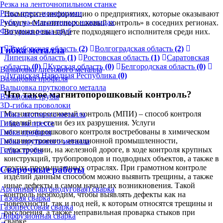
Резка на ленточнопильном станке
Резка пресс-ножницами
Посмотрите информацию о предприятиях, которые оказывают
Рубка на гильотинных ножницах
услугу «Магнитопорошковый контроль» в соседних регионах.
Фигурная резка труб
Возможно вы найдете подходящего исполнителя среди них.
Тамбовская область
(2)
Волгоградская область
(2)
Гибка металла
Липецкая область
(1)
Ростовская область
(1)
Саратовская
область
(0)
Курская область
(0)
Белгородская область
(0)
Вальцовка листового металла
Луганская Народная Республика
(0)
Вальцовка профиля
Вальцовка пруткового металла
Что такое магнитопорошковый контроль?
Вальцовка трубы
3D-гибка проволоки
Магнитопорошковый контроль (МПИ) – способ контроля
Гибка листового металла
изделий из стали без их разрушения. Услуги
Гибка на прессе
магнитопорошкового контроля востребованы в химическом
Гибка профиля
машиностроении, авиационной промышленности,
Гибка пруткового металла
судостроении, на железной дороге, в ходе контроля крупных
Гибка трубы
конструкций, трубопроводов и подводных объектов, а также в
других промышленных отраслях. При грамотном контроле
Сварочные работы
изделий данным способом можно выявить трещины, а также
иные дефекты в самом начале их возникновения. Такой
Аргонная (аргонодуговая) сварка
контроль необходим, чтобы выявлять дефекты как на
Газовая сварка
поверхности, так и под ней, к которым относятся трещины и
Газопрессовая сварка
расслоения, а также неправильная проварка стыков при
Диффузионная сварка
сварке.