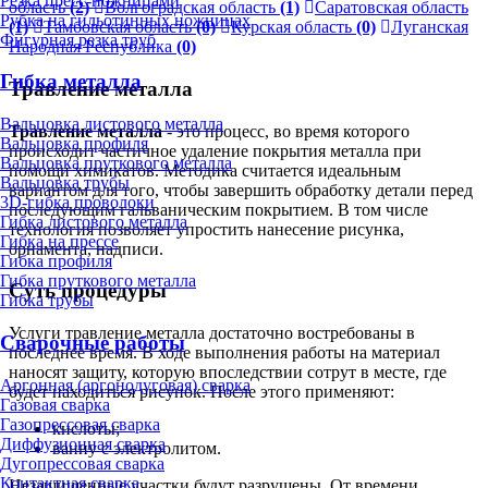
Резка пресс-ножницами
область
(2)
Волгоградская область
(1)
Саратовская область
Рубка на гильотинных ножницах
(1)
Тамбовская область
(0)
Курская область
(0)
Луганская
Фигурная резка труб
Народная Республика
(0)
Гибка металла
Травление металла
Вальцовка листового металла
Травление металла
- это процесс, во время которого
Вальцовка профиля
происходит частичное удаление покрытия металла при
Вальцовка пруткового металла
помощи химикатов. Методика считается идеальным
Вальцовка трубы
вариантом для того, чтобы завершить обработку детали перед
3D-гибка проволоки
последующим гальваническим покрытием. В том числе
Гибка листового металла
технология позволяет упростить нанесение рисунка,
Гибка на прессе
орнамента, надписи.
Гибка профиля
Гибка пруткового металла
Суть процедуры
Гибка трубы
Услуги травление металла достаточно востребованы в
Сварочные работы
последнее время. В ходе выполнения работы на материал
наносят защиту, которую впоследствии сотрут в месте, где
Аргонная (аргонодуговая) сварка
будет находиться рисунок. После этого применяют:
Газовая сварка
Газопрессовая сварка
кислоты;
Диффузионная сварка
ванну с электролитом.
Дугопрессовая сварка
Контактная сварка
Незащищенные участки будут разрушены. От времени