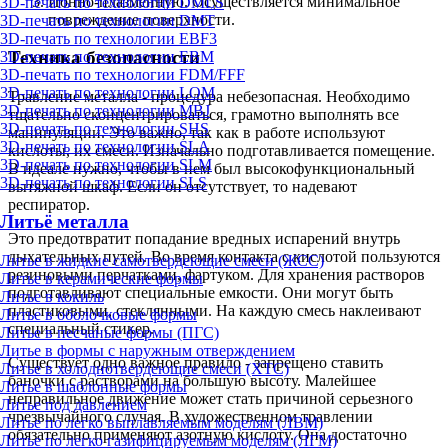
Ионно-плазменную. Осуществляется минимальное
3D-печать по технологии DMLS
повреждение поверхности.
3D-печать по технологии DMT
3D-печать по технологии EBF3
Техника безопасности
3D-печать по технологии EBM
3D-печать по технологии FDM/FFF
3D-печать по технологии LOM
Травление металла - процедура небезопасная. Необходимо
3D-печать по технологии MBJ
тщательно сконцентрироваться, грамотно выполнять все
3D-печать по технологии SHS
манипуляции. Это важно, так как в работе используют
3D-печать по технологии SLA
кислоты, их смеси. Изначально подготавливается помещение.
3D-печать по технологии SLM
В идеале нужно, чтобы в нем был высокофункциональный
3D-печать по технологии SLS
вытяжной шкаф. Если он отсутствует, то надевают
респиратор.
Литьё металла
Это предотвратит попадание вредных испарений внутрь
дыхательных путей. Во время контакта с кислотой пользуются
Литье в жидкие самотвердеющие смеси (ЖСС)
резиновыми перчатками, фартуком. Для хранения растворов
Литье в керамические формы
подготавливают специальные емкости. Они могут быть
Литье в кокиль
пластиковыми, стеклянными. На каждую смесь наклеивают
Литье в оболочковые формы
специальный стикер.
Литье в песчаные формы (ПГС)
Литье в формы с наружным отверждением
Существует одно важное правило - запрещено ставить
Литье в холоднотвердеющие смеси (ХТС)
баночки с растворами на большую высоту. Малейшее
Литье в шаблонные формы
неправильное движение может стать причиной серьезного
Литье под давлением
чрезвычайного случая. В художественном травлении
Литье по легко выплавляемым моделям (ЛВМ)
обязательно применяют азотную кислоту. Она достаточно
Литье по легко газифицируемым моделям (ЛГМ)