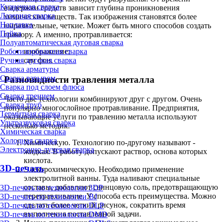
Кузнечная сварка
выдержки средств зависит глубина проникновения
Лазерная сварка
химических веществ. Так изображения становятся более
Наплавка
выразительные, четкие. Может быть много способов создать
Пайка
гравюру. А именно, протравливается:
Полуавтоматическая дуговая сварка
Роботизированная сварка
изображение;
Ручная дуговая сварка
сам фон.
Сварка арматуры
Сварка взрывом
Разновидности травления металла
Сварка под слоем флюса
Сварка трением
Часто две технологии комбинируют друг с другом. Очень
Сварка труб
популярно многослойное протравливание. Предприятия,
Термитная сварка
оказывающие услуги по травлению металла используют
Ультразвуковая сварка
несколько методик.
Химическая сварка
Холодная сварка
Химическую. Технологию по-другому называют -
Электронно-лучевая сварка
жидкая. В работу допускают раствор, основа которых
кислота.
3D-печать
Электрохимическую. Необходимо применение
электролитной ванны. Туда наливают специальные
составы, добавляют свинцовую соль, предотвращающую
3D-печать по технологии 3DP
перетравливание. У способа есть преимущества. Можно
3D-печать по технологии BJ
сделать более четкий рисунок, сократить время
3D-печать по технологии DLP
выполнения поставленной задачи.
3D-печать по технологии DMD