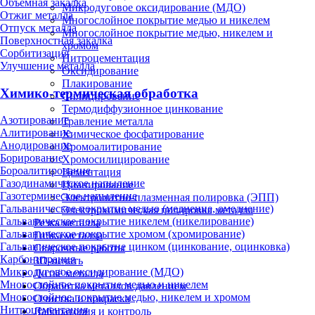
Объёмная закалка
Микродуговое оксидирование (МДО)
Отжиг металла
Многослойное покрытие медью и никелем
Отпуск металла
Многослойное покрытие медью, никелем и
Поверхностная закалка
хромом
Сорбитизация
Нитроцементация
Улучшение металла
Оксидирование
Плакирование
Химико-термическая обработка
Силицирование
Термодиффузионное цинкование
Азотирование
Травление металла
Алитирование
Химическое фосфатирование
Анодирование
Хромоалитирование
Борирование
Хромосилицирование
Бороалитирование
Цементация
Газодинамическое напыление
Цианирование
Газотермическое напыление
Электролитно-плазменная полировка (ЭПП)
Гальваническое покрытие медью (меднение, омеднение)
Электрохимическая полировка металла
Гальваническое покрытие никелем (никелирование)
Резка металла
Гальваническое покрытие хромом (хромирование)
Гибка металла
Гальваническое покрытие цинком (цинкование, оцинковка)
Сварочные работы
Карбонитрация
3D-печать
Микродуговое оксидирование (МДО)
Литьё металла
Многослойное покрытие медью и никелем
Обработка металлов давлением
Многослойное покрытие медью, никелем и хромом
Очистка и покраска
Нитроцементация
Лаборатория и контроль