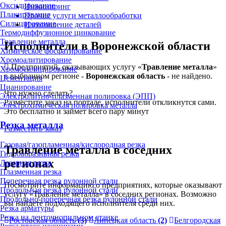
Оксидирование
Инжиниринг
Плакирование
Прочие услуги металлообработки
Силицирование
Изготовление деталей
Термодиффузионное цинкование
Травление металла
Исполнители в Воронежской области
Химическое фосфатирование
Хромоалитирование
Предприятий, оказывающих услугу «
Травление металла
»
Хромосилицирование
в выбранном регионе -
Воронежская область
- не найдено.
Цементация
Цианирование
Что нужно сделать?
Электролитно-плазменная полировка (ЭПП)
Разместите заказ на портале, исполнители откликнутся сами.
Электрохимическая полировка металла
Это бесплатно и займет всего пару минут
Резка металла
Разместить заказ
Газовая/газопламенная/кислородная резка
Травление металла в соседних
Гидроабразивная резка
регионах
Лазерная резка
Плазменная резка
Поперечная резка рулонной стали
Посмотрите информацию о предприятиях, которые оказывают
Продольная резка рулонной стали
услугу «Травление металла» в соседних регионах. Возможно
Продольно-поперечная резка рулонной стали
вы найдете подходящего исполнителя среди них.
Резка арматуры
Резка на ленточнопильном станке
Ростовская область
(3)
Липецкая область
(2)
Белгородская