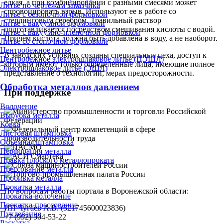
едкая, а при комбинировании с разными смесями может
Литье по чертежам заказчика
спровоцировать взрыв. Используют ее в работе со
Литье с безопочной формовкой
стерлинговым серебром. Травильный раствор
Литье с вакуумной формовкой
подготавливается посредством смешивания кислоты с водой.
Литье с вакуумно-плёночной формовкой
Причем кислота должна быть добавлена в воду, а не наоборот.
Литье со стопочной формовкой
Центробежное литье
В заводских условиях созданы специальные цеха, доступ к
Центробежное электрошлаковое литье (ЦЭШЛ)
которым имеют только определенные лица, имеющие полное
Электрошлаковое литье (ЭШЛ)
представление о технологии, мерах предосторожности.
Обработка металлов давлением
При поддержке
Волочение
Вырубка металла
Ковка
Листовая штамповка
Объёмная штамповка
Перфорация металла
Правка плоского металлопроката
Прессование металла
Пробивка металла
Прокатка металла
По вопросам работы портала в Воронежской области:
Прокатка-волочение
Прокатка-прессование
ИП Чугаев А.В. (321745600023836)
Пуклевание
+7 (992) 504-53-22
Раскатка