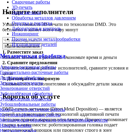
Сварочные работы
3D-печать
Найдите исполнителя
Литьё металла
Обработка металлов давлением
Очистка и покраска
Узнайте стоимость 3D-печати по технологии DMD. Это
Лаборатория и контроль
бесплатно и займет всего пару минут
Инжиниринг
Прочие услуги металлообработки
Изготовление деталей
Найти исполнителя
1.
Разместите заказ
Механическая обработка
Никаких звонков и рассылок. Экономьте время и деньги
2.
Сравните предложения
Алмазно-расточные работы
Изучите отзывы и рейтинг исполнителей, сравните условия и
Горизонтально-расточные работы
цены
Долбёжная обработка
3.
Договоритесь напрямую
Заточка инструмента
Связывайтесь с исполнителями и обсуждайте детали заказа
Зенкерование отверстий
Зубодолбёжная обработка
Коротко об услуге
Зубофрезерная обработка
Зубошлифовальные работы
DMD-печать металлом (Direct Metal Deposition) — является
Координатно-расточные работы
одной из разновидностей технологий аддитивной печати
Круглошлифовальные работы
методом прямого наращивания лазером. Процесс напоминает
Механическая обработка на обрабатывающем центре
сварку в невесомости: роботизированная головка подает
Накатка резьбы
металлический порошок или проволоку строго в зону
Нарезание резьбы