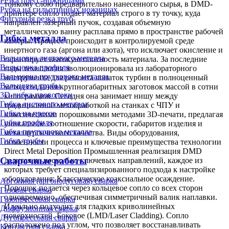
Резка пресс-ножницами
тонкому слою предварительно нанесенного сырья, в DMD-
Рубка на гильотинных ножницах
принтере сопло подает материал строго в ту точку, куда
Фигурная резка труб
направлен лазерный пучок, создавая объемную
металлическую ванну расплава прямо в пространстве рабочей
Гибка металла
камеры. Процесс происходит в контролируемой среде
инертного газа (аргона или азота), что исключает окисление и
Вальцовка листового металла
гарантирует высокую плотность материала. За последние
Вальцовка профиля
годы технология эволюционировала из лабораторного
Вальцовка пруткового металла
инструмента для ремонта лопаток турбин в полноценный
Вальцовка трубы
метод создания крупногабаритных заготовок массой в сотни
3D-гибка проволоки
килограммов. Сегодня она занимает нишу между
Гибка листового металла
традиционной мехобработкой на станках с ЧПУ и
Гибка на прессе
классическими порошковыми методами 3D-печати, предлагая
Гибка профиля
уникальное соотношение скорости, габаритов изделия и
Гибка пруткового металла
металлургического качества. Виды оборудования,
Гибка трубы
особенности процесса и ключевые преимущества технологии
Direct Metal Deposition Промышленная реализация DMD
Сварочные работы
делится на несколько ключевых направлений, каждое из
которых требует специализированного подхода к настройке
оборудования: Классическое коаксиальное осаждение.
Аргонная (аргонодуговая) сварка
Порошок подается через кольцевое сопло со всех сторон
Газовая сварка
одновременно, обеспечивая симметричный валик наплавки.
Газопрессовая сварка
Идеально подходит для гладких криволинейных
Диффузионная сварка
поверхностей. Боковое (LMD/Laser Cladding). Сопло
Дугопрессовая сварка
расположено под углом, что позволяет восстанавливать
Контактная сварка