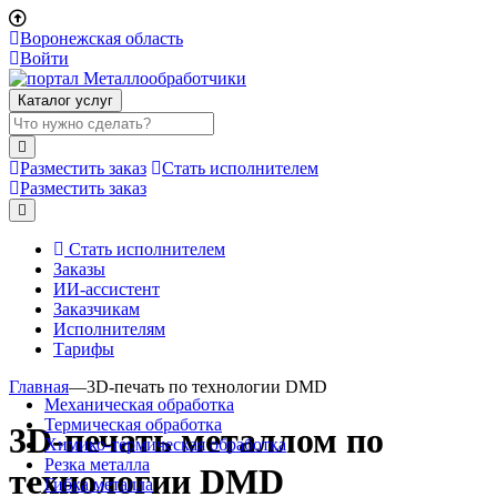
Воронежская область
Войти
Каталог услуг
Разместить заказ
Стать исполнителем
Разместить заказ
Стать исполнителем
Заказы
ИИ-ассистент
Заказчикам
Исполнителям
Тарифы
Главная
—
3D-печать по технологии DMD
Механическая обработка
Термическая обработка
3D-печать металлом по
Химико-термическая обработка
Резка металла
технологии DMD
Гибка металла