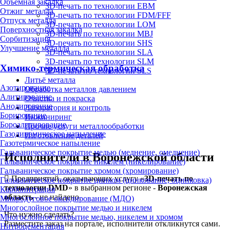
Объёмная закалка
3D-печать по технологии EBM
Отжиг металла
3D-печать по технологии FDM/FFF
Отпуск металла
3D-печать по технологии LOM
Поверхностная закалка
3D-печать по технологии MBJ
Сорбитизация
3D-печать по технологии SHS
Улучшение металла
3D-печать по технологии SLA
3D-печать по технологии SLM
Химико-термическая обработка
3D-печать по технологии SLS
Литьё металла
Азотирование
Обработка металлов давлением
Алитирование
Очистка и покраска
Анодирование
Лаборатория и контроль
Борирование
Инжиниринг
Бороалитирование
Прочие услуги металлообработки
Газодинамическое напыление
Изготовление деталей
Газотермическое напыление
Гальваническое покрытие медью (меднение, омеднение)
Исполнители в Воронежской области
Гальваническое покрытие никелем (никелирование)
Гальваническое покрытие хромом (хромирование)
Предприятий, оказывающих услугу «
3D-печать по
Гальваническое покрытие цинком (цинкование, оцинковка)
технологии DMD
» в выбранном регионе -
Воронежская
Карбонитрация
область
- не найдено.
Микродуговое оксидирование (МДО)
Многослойное покрытие медью и никелем
Что нужно сделать?
Многослойное покрытие медью, никелем и хромом
Разместите заказ на портале, исполнители откликнутся сами.
Нитроцементация