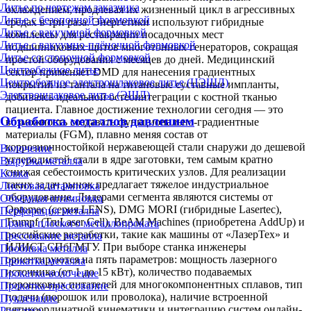
Литье по чертежам заказчика
охлаждением, продлевая их жизненный цикл в агрессивных
Литье с безопочной формовкой
средах в три раза. Энергетики используют гибридные
Литье с вакуумной формовкой
комплексы для реставрации посадочных мест
Литье с вакуумно-плёночной формовкой
подшипниковых щитов многотонных генераторов, сокращая
Литье со стопочной формовкой
простой оборудования с месяцев до дней. Медицинский
Центробежное литье
сектор применяет DMD для нанесения градиентных
Центробежное электрошлаковое литье (ЦЭШЛ)
покрытий из тантала на титановые суставные импланты,
Электрошлаковое литье (ЭШЛ)
добиваясь идеальной остеоинтеграции с костной тканью
пациента. Главное достижение технологии сегодня — это
Обработка металлов давлением
возможность создавать функционально-градиентные
материалы (FGM), плавно меняя состав от
коррозионностойкой нержавеющей стали снаружи до дешевой
Волочение
углеродистой стали в ядре заготовки, тем самым кратно
Вырубка металла
снижая себестоимость критических узлов. Для реализации
Ковка
таких задач рынок предлагает тяжелое индустриальное
Листовая штамповка
оборудование. Лидерами сегмента являются системы от
Объёмная штамповка
Optomec (серия LENS), DMG MORI (гибридные Lasertec),
Перфорация металла
Trumpf (TruLaser Cell), BeAM Machines (приобретена AddUp) и
Правка плоского металлопроката
российские разработки, такие как машины от «ЛазерТех» и
Прессование металла
ИЛИСТ СПбГМТУ. При выборе станка инженеры
Пробивка металла
ориентируются на пять параметров: мощность лазерного
Прокатка металла
источника (от 1 до 15 кВт), количество подаваемых
Прокатка-волочение
порошковых питателей для многокомпонентных сплавов, тип
Прокатка-прессование
подачи (порошок или проволока), наличие встроенной
Пуклевание
пятикоординатной кинематики и интеграцию систем онлайн-
Раскатка