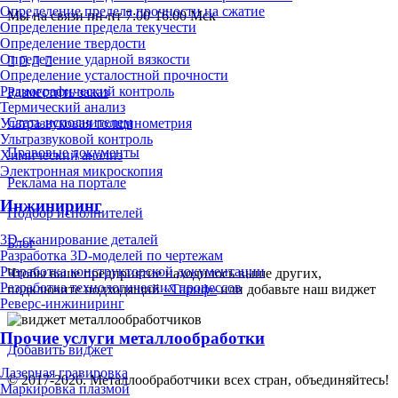
Определение предела прочности на сжатие
Мы на связи пн-пт 7:00-16:00 Мск
Определение предела текучести
Определение твердости
Определение ударной вязкости
Определение усталостной прочности
Радиографический контроль
Разместить заказ
Термический анализ
Стать исполнителем
Ультразвуковая толщинометрия
Ультразвуковой контроль
Правовые документы
Химический анализ
Электронная микроскопия
Реклама на портале
Инжиниринг
Подбор исполнителей
3D-сканирование деталей
Блог
Разработка 3D-моделей по чертежам
Разработка конструкторской документации
Чтобы ваше предприятие находилось выше других,
Разработка технологических процессов
подключите подходящий
«Тариф»
или добавьте наш виджет
Реверс-инжиниринг
Прочие услуги металлообработки
Добавить виджет
Лазерная гравировка
© 2017-2026. Металлообработчики всех стран, объединяйтесь!
Маркировка плазмой