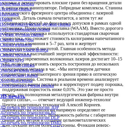
кромки и ремонтировать плоские грани без вращения детали
Кузнечная сварка
в пятиосевом манипуляторе. Гибридные комплексы. Станина
Лазерная сварка
классического фрезерного центра объединена с лазерной
Наплавка
головкой. Деталь сначала печатается, а затем тут же
Пайка
обтачивается фрезой до финальных допусков в рамках одной
Полуавтоматическая дуговая сварка
установки. Проволочная наплавка (WAAM). Вместо дорогого
Роботизированная сварка
сферического порошка используется стандартная сварочная
Ручная дуговая сварка
проволока, что снижает стоимость килограмма напечатанного
Сварка арматуры
титана или алюминия в 5–7 раз, хотя и жертвует
Сварка взрывом
микроструктурной чистотой. Главная особенность метода
Сварка под слоем флюса
заключается в высочайшей энергетической эффективности:
Сварка трением
мощность современных волоконных лазеров достигает 10–15
Сварка труб
кВт, позволяя разгонять скорость построения до нескольких
Термитная сварка
килограммов металла в час. «Мы интегрируем датчики
Ультразвуковая сварка
пирометрии и компьютерного зрения прямо в оптическую
Химическая сварка
голову принтера. Система в реальном времени анализирует
Холодная сварка
температуру ванны расплава и корректирует подачу порошка,
Электронно-лучевая сварка
поддерживая пористость ниже 0,01%. Это уже не просто
печать, это полноценная металлургическая фабрика внутри
3D-печать
одного сопла», — отмечает ведущий инженер-технолог
Центра аддитивных технологий Алексей Корнеев.
3D-печать по технологии 3DP
Преимущества технологии напрямую определяют ее
3D-печать по технологии BJ
промышленный успех: Возможность работы с габаритами
3D-печать по технологии DLP
свыше двух метров и создание цельнометаллических
3D-печать по технологии DMD
конструкций весом более полутонны. Функция реверс-