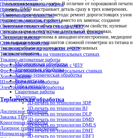
плавления мощного лазера. В отличие от порошковой печати
Плоскошлифовальные работы
слоями, DMD выстраивает деталь сразу в трех измерениях.
Протягивание
Главные преимущества метода: ремонт дорогостоящих узлов
Развертывание отверстий
(штампов, лопаток турбин) вместо их замены; создание
Резьбошлифовальные работы
биметаллических объектов с градиентом свойств; нулевые
Сверление отверстий на станках с ЧПУ
отходы сырья и отсутствие длительной фрезеровки.
Сверление отверстий на универсальных станках
Технология незаменима в авиадвигателестроении, медицине
Слесарные работы
для выращивания имплантов сложной геометрии из титана и
Строгальная обработка
мелкосерийном производстве эксклюзивных
Токарная обработка на станках с ЧПУ
автокомпонентов.
Токарная обработка на универсальных станках
Токарно-автоматные работы
Механическая обработка
Фрезерная обработка на станках с ЧПУ
Термическая обработка
Фрезерная обработка на универсальных станках
Химико-термическая обработка
Хонингование
Резка металла
Шлицефрезерная обработка
Гибка металла
Электроэрозионная обработка
Сварочные работы
3D-печать
Термическая обработка
3D-печать по технологии 3DP
3D-печать по технологии BJ
Дисперсное твердение
3D-печать по технологии DLP
Закалка ТВЧ
3D-печать по технологии DMD
Криогенная обработка
3D-печать по технологии DMLS
Лазерное термоупрочнение
3D-печать по технологии DMT
Нормализация
3D-печать по технологии EBF3