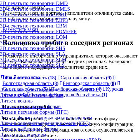
3D-печать по технологии DMD
Что нужно сделать?
3D-печать по технологии DMLS
Разместите заказ на портале, исполнители откликнутся сами.
3D-печать по технологии DMT
Это бесплатно и займет всего пару минут
3D-печать по технологии EBF3
3D-печать по технологии EBM
Разместить заказ
3D-печать по технологии FDM/FFF
3D-печать по технологии LOM
Вальцовка трубы в соседних регионах
3D-печать по технологии MBJ
3D-печать по технологии SHS
3D-печать по технологии SLA
Посмотрите информацию о предприятиях, которые оказывают
3D-печать по технологии SLM
услугу «Вальцовка трубы» в соседних регионах. Возможно
3D-печать по технологии SLS
вы найдете подходящего исполнителя среди них.
Литьё металла
Ростовская область
(18)
Саратовская область
(9)
Волгоградская область
(8)
Белгородская область
(8)
Липецкая область
(5)
Тамбовская область
(4)
Курская
Литье в жидкие самотвердеющие смеси (ЖСС)
область
(3)
Луганская Народная Республика
(1)
Литье в керамические формы
Литье в кокиль
Вальцовка трубы
Литье в оболочковые формы
Литье в песчаные формы (ПГС)
Литье в формы с наружным отверждением
Вальцовка трубы
дает возможность изменять форму
Литье в холоднотвердеющие смеси (ХТС)
металлического изделия, обеспечить нужную конфигурацию,
Литье в шаблонные формы
увеличить диаметр. Деформация заготовок осуществляется в
Литье под давлением
различных направлениях.