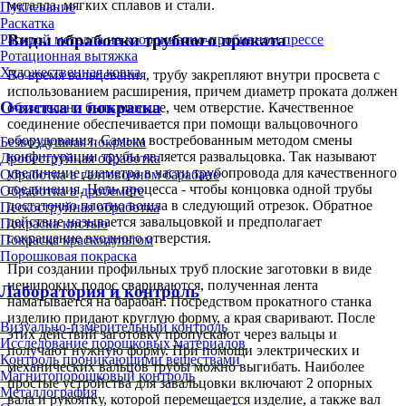
металла, мягких сплавов и стали.
Пуклевание
Раскатка
Виды обработки трубного проката
Раскрой металла на координатно-пробивном прессе
Ротационная вытяжка
Художественная ковка
Во время вальцевания, трубу закрепляют внутри просвета с
использованием расширения, причем диаметр проката должен
Очистка и покраска
обязательно быть меньше, чем отверстие. Качественное
соединение обеспечивается при помощи вальцовочного
оборудования. Самым востребованным методом смены
Безвоздушная покраска
конфигурации трубы является развальцовка. Так называют
Дробеструйная обработка
увеличение диаметра в части трубопровода для качественного
Обработка в галтовочном барабане
соединения. Цель процесса - чтобы концовка одной трубы
Обработка в дробемёте
достаточно плотно вошла в следующий отрезок. Обратное
Пескоструйная обработка
действие называется завальцовкой и предполагает
Покраска кистью
сокращение входного отверстия.
Покраска краскопультом
Порошковая покраска
При создании профильных труб плоские заготовки в виде
нешироких полос свариваются, полученная лента
Лаборатория и контроль
наматывается на барабан. Посредством прокатного станка
изделию придают круглую форму, а края сваривают. После
Визуально-измерительный контроль
этих действий заготовку пропускают через вальцы и
Исследование порошковых материалов
получают нужную форму. При помощи электрических и
Контроль проникающими веществами
механических вальцов трубы можно выгибать. Наиболее
Магнитопорошковый контроль
простые устройства для завальцовки включают 2 опорных
Металлография
вала и рукоятку, которой перемещается изделие, а также вал