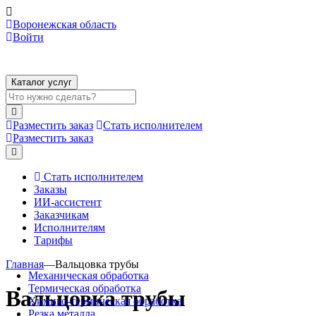
Воронежская область
Войти
Каталог услуг
Разместить заказ
Стать исполнителем
Разместить заказ
Стать исполнителем
Заказы
ИИ-ассистент
Заказчикам
Исполнителям
Тарифы
Главная
—
Вальцовка трубы
Механическая обработка
Термическая обработка
Вальцовка трубы
Химико-термическая обработка
Резка металла