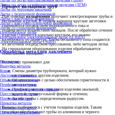
Литье по легко выплавляемым моделям (ЛВМ)
Литье по легко газифицируемым моделям (ЛГМ)
Процесс вальцовки труб
Литье по чертежам заказчика
Литье с безопочной формовкой
При помощи
вальцевания
получают электросварные трубы и
Литье с вакуумной формовкой
бесшовные изделия. В первом варианте круглые заготовки
Литье с вакуумно-плёночной формовкой
свариваются посредством индукционного тока и
Литье со стопочной формовкой
подвергаются воздействию вальцов. После обработки сечение
Центробежное литье
изделия становится идеально круглым, его можно
Центробежное электрошлаковое литье (ЦЭШЛ)
калибровать по диаметру. Трубы бесшовного типа создаются
Электрошлаковое литье (ЭШЛ)
из заготовок посредством прессования, либо методом литья.
На специальном оборудовании изделия обрабатывается
Обработка металлов давлением
несколькими вальцами.
Волочение
Вальцовку применяют для:
Вырубка металла
Смены диаметра трубопроката, который нужно
Ковка
состыковать с другим изделием;
Листовая штамповка
Обжима концов с целью обеспечения герметичности в
Объёмная штамповка
местах стыка;
Перфорация металла
Профилирования - придания изделиям овальной,
Правка плоского металлопроката
круглой, прямоугольной формы в сечении;
Прессование металла
Загиба трубы с определенным радиусом.
Пробивка металла
Прокатка металла
Вальцы подбираются с учетом толщины изделия. Таким
Прокатка-волочение
способом обрабатывают трубы из алюминия и черного
Прокатка-прессование