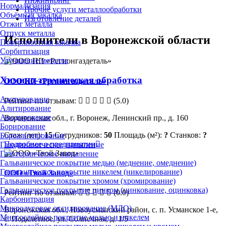
Инжиниринг
Нормализация
Прочие услуги металлообработки
Объёмная закалка
Изготовление деталей
Отжиг металла
Отпуск металла
Исполнители в Воронежской области
Поверхностная закалка
Сорбитизация
Улучшение металла
Химико-термическая обработка
ООО ПП «Регионгаздеталь»
Азотирование
Рейтинг по отзывам:
(5.0)
Алитирование
Анодирование
Воронежская обл., г. Воронеж, Ленинский пр., д. 160
Борирование
Стаж (лет):
15
Сотрудников:
50
Площадь (м²):
?
Станков:
?
Бороалитирование
Подробнее о предприятии
Газодинамическое напыление
Газотермическое напыление
Гальваническое покрытие медью (меднение, омеднение)
Гальваническое покрытие никелем (никелирование)
ООО «Твой Завод»
Гальваническое покрытие хромом (хромирование)
Гальваническое покрытие цинком (цинкование, оцинковка)
Рейтинг по отзывам:
(0.0)
Карбонитрация
Микродуговое оксидирование (МДО)
Воронежская обл., Новоусманский район, с. п. Усманское 1-е,
Многослойное покрытие медью и никелем
с. Подклетное, ул. Солнечная, д. 1/5