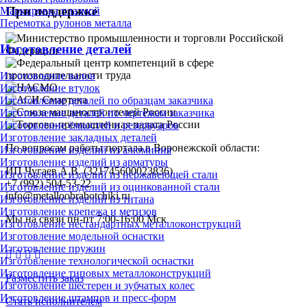
При поддержке
Маркировка плазмой
Перемотка рулонов металла
Изготовление деталей
Изготовление валов
Изготовление втулок
Изготовление деталей по образцам заказчика
Изготовление деталей по чертежам заказчика
Изготовление ёмкостей и резервуаров
Изготовление закладных деталей
По вопросам работы портала в Воронежской области:
Изготовление изделий из алюминия
Изготовление изделий из арматуры
ИП Чугаев А.В. (321745600023836)
Изготовление изделий из нержавеющей стали
+7 (992) 504-53-22
Изготовление изделий из оцинкованной стали
info@metalloobrabotchiki.ru
Изготовление изделий из титана
Изготовление крепежа и метизов
Мы на связи пн-пт 7:00-16:00 Мск
Изготовление нестандартных металлоконструкций
Изготовление модельной оснастки
Изготовление пружин
Изготовление технологической оснастки
Изготовление типовых металлоконструкций
Разместить заказ
Изготовление шестерен и зубчатых колес
Изготовление штампов и пресс-форм
Стать исполнителем