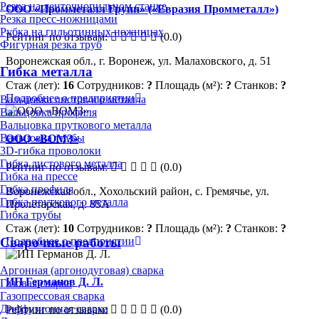
Резка на ленточнопильном станке
ООО «Промметалл Групп» («Евразия Промметалл»)
Резка пресс-ножницами
Рубка на гильотинных ножницах
Рейтинг по отзывам:
(0.0)
Фигурная резка труб
Воронежская обл., г. Воронеж, ул. Малаховского, д. 51
Гибка металла
Стаж (лет):
16
Сотрудников:
?
Площадь (м²):
?
Станков:
?
Подробнее о предприятии
Вальцовка листового металла
Вальцовка профиля
Вальцовка пруткового металла
Вальцовка трубы
ООО «ВОМЗ»
3D-гибка проволоки
Гибка листового металла
Рейтинг по отзывам:
(0.0)
Гибка на прессе
Гибка профиля
Воронежская обл., Хохольский район, с. Гремячье, ул.
Гибка пруткового металла
Пролетарская, д. 85А
Гибка трубы
Стаж (лет):
10
Сотрудников:
?
Площадь (м²):
?
Станков:
?
Подробнее о предприятии
Сварочные работы
Аргонная (аргонодуговая) сварка
ИП Германов Д. Л.
Газовая сварка
Газопрессовая сварка
Диффузионная сварка
Рейтинг по отзывам:
(0.0)