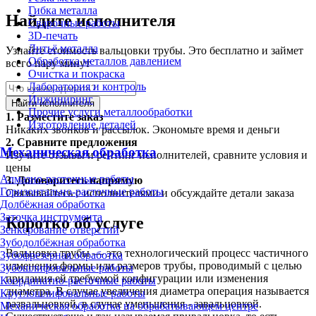
Гибка металла
Найдите исполнителя
Сварочные работы
3D-печать
Литьё металла
Узнайте стоимость вальцовки трубы. Это бесплатно и займет
Обработка металлов давлением
всего пару минут
Очистка и покраска
Лаборатория и контроль
Инжиниринг
Найти исполнителя
Прочие услуги металлообработки
1.
Разместите заказ
Изготовление деталей
Никаких звонков и рассылок. Экономьте время и деньги
2.
Сравните предложения
Механическая обработка
Изучите отзывы и рейтинг исполнителей, сравните условия и
цены
Алмазно-расточные работы
3.
Договоритесь напрямую
Горизонтально-расточные работы
Связывайтесь с исполнителями и обсуждайте детали заказа
Долбёжная обработка
Заточка инструмента
Коротко об услуге
Зенкерование отверстий
Зубодолбёжная обработка
Вальцовка трубы — это технологический процесс частичного
Зубофрезерная обработка
изменения формы или размеров трубы, проводимый с целью
Зубошлифовальные работы
придания ей требуемой конфигурации или изменения
Координатно-расточные работы
диаметра. В случае увеличения диаметра операция называется
Круглошлифовальные работы
развальцовкой, в случае уменьшения - завальцовкой.
Механическая обработка на обрабатывающем центре