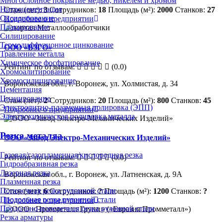
Многослойное покрытие медью, никелем и хромом
Нитроцементация
Стаж (лет):
3
Сотрудников:
18
Площадь (м²):
2000
Станков:
27
Оксидирование
Подробнее о предприятии
Плакирование
Силицирование
Термодиффузионное цинкование
ООО «ВЗГО»
Травление металла
Химическое фосфатирование
Рейтинг по отзывам:
(0.0)
Хромоалитирование
Хромосилицирование
Воронежская обл., г. Воронеж, ул. Холмистая, д. 34
Цементация
Цианирование
Стаж (лет):
2
Сотрудников:
20
Площадь (м²):
800
Станков:
45
Электролитно-плазменная полировка (ЭПП)
Подробнее о предприятии
Электрохимическая полировка металла
Резка металла
ООО «Завод Электро-Механических Изделий»
Газовая/газопламенная/кислородная резка
Рейтинг по отзывам:
(0.0)
Гидроабразивная резка
Лазерная резка
Воронежская обл., г. Воронеж, ул. Латненская, д. 9А
Плазменная резка
Поперечная резка рулонной стали
Стаж (лет):
6
Сотрудников:
?
Площадь (м²):
1200
Станков:
?
Продольная резка рулонной стали
Подробнее о предприятии
Продольно-поперечная резка рулонной стали
Резка арматуры