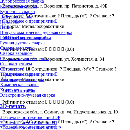
Дугопрессовая сварка
Воронежская обл., г. Воронеж, пр. Патриотов, д. 49Б
Контактная сварка
Кузнечная сварка
Стаж (лет):
5
Сотрудников:
?
Площадь (м²):
?
Станков:
?
Лазерная сварка
Подробнее о предприятии
Наплавка
Пайка
Полуавтоматическая дуговая сварка
Роботизированная сварка
ООО «Эверест-строй»
Ручная дуговая сварка
Сварка арматуры
Рейтинг по отзывам:
(0.0)
Сварка взрывом
Сварка под слоем флюса
Воронежская обл., г. Воронеж, ул. Холмистая, д. 34
Сварка трением
Сварка труб
Стаж (лет):
18
Сотрудников:
?
Площадь (м²):
?
Станков:
?
Термитная сварка
Подробнее о предприятии
Ультразвуковая сварка
Химическая сварка
Холодная сварка
ООО «А-строй»
Электронно-лучевая сварка
Рейтинг по отзывам:
(0.0)
3D-печать
Воронежская обл., г. Семилуки, ул. Индустриальная, д. 10
3D-печать по технологии 3DP
Стаж (лет):
4
Сотрудников:
?
Площадь (м²):
?
Станков:
?
3D-печать по технологии BJ
Подробнее о предприятии
3D-печать по технологии DLP