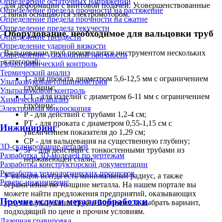
Определение остаточных напряжений
для деформации с винтовой подачей. Усовершенствованные
Определение предела прочности на растяжение
станки оснащаются электромотором.
Определение предела прочности на сжатие
Определение предела текучести
Оборудование, необходимое для вальцовки труб
Определение твердости
Определение ударной вязкости
Вальцевание труб производится инструментом нескольких
Определение усталостной прочности
категорий:
Радиографический контроль
Термический анализ
Т- для проката диаметром 5,6-12,5 мм с ограничением
Ультразвуковая толщинометрия
глубины;
Ультразвуковой контроль
СТ - для изделий с диаметром 6-11 мм с ограничением
Химический анализ
глубины;
Электронная микроскопия
Р - для действий с трубами 1,2-4 см;
РТ - для проката с диаметром 0,55-1,15 см с
Инжиниринг
увеличением показателя до 1,29 см;
СР - для вальцевания на существенную глубину;
3D-сканирование деталей
5Р - для действий с тонкостенными трубами из
Разработка 3D-моделей по чертежам
нержавеющей стали.
Разработка конструкторской документации
Разработка технологических процессов
У вальцов всегда есть минимальный радиус, а также
Реверс-инжиниринг
ограничение по толщине металла. На нашем портале вы
можете найти предложения предприятий, оказывающих
Прочие услуги металлообработки
услуги вальцевания труб в Воронеже, и выбрать вариант,
подходящий по цене и прочим условиям.
Лазерная гравировка