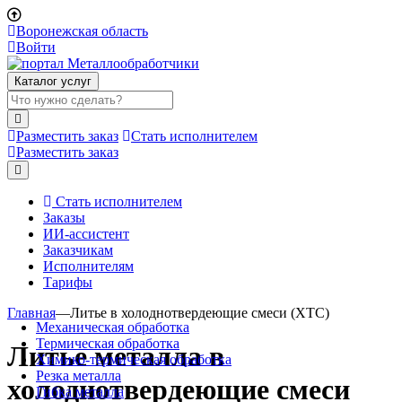
Воронежская область
Войти
Каталог услуг
Разместить заказ
Стать исполнителем
Разместить заказ
Стать исполнителем
Заказы
ИИ-ассистент
Заказчикам
Исполнителям
Тарифы
Главная
—
Литье в холоднотвердеющие смеси (ХТС)
Механическая обработка
Термическая обработка
Литье металла в
Химико-термическая обработка
Резка металла
холоднотвердеющие смеси
Гибка металла