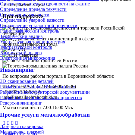
Определение предела прочности на сжатие
и в стержневых цехах.
Определение предела текучести
Определение твердости
При поддержке
Определение ударной вязкости
Определение усталостной прочности
Радиографический контроль
Термический анализ
Ультразвуковая толщинометрия
Ультразвуковой контроль
Химический анализ
Электронная микроскопия
Инжиниринг
По вопросам работы портала в Воронежской области:
3D-сканирование деталей
ИП Чугаев А.В. (321745600023836)
Разработка 3D-моделей по чертежам
+7 (992) 504-53-22
Разработка конструкторской документации
info@metalloobrabotchiki.ru
Разработка технологических процессов
Реверс-инжиниринг
Мы на связи пн-пт 7:00-16:00 Мск
Прочие услуги металлообработки
Лазерная гравировка
Маркировка плазмой
Разместить заказ