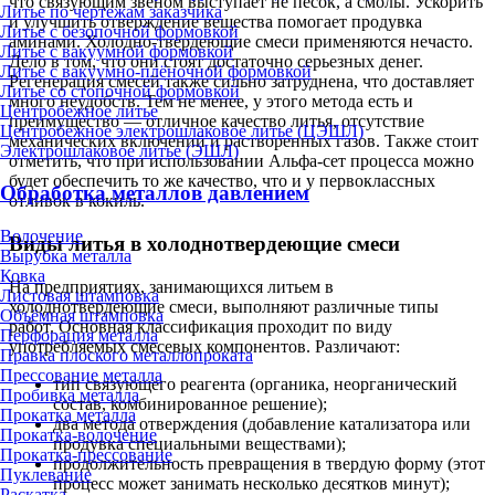
что связующим звеном выступает не песок, а смолы. Ускорить
Литье по чертежам заказчика
и улучшить отверждение вещества помогает продувка
Литье с безопочной формовкой
аминами. Холодно-твердеющие смеси применяются нечасто.
Литье с вакуумной формовкой
Дело в том, что они стоят достаточно серьезных денег.
Литье с вакуумно-плёночной формовкой
Регенерация смесей также сильно затруднена, что доставляет
Литье со стопочной формовкой
много неудобств. Тем не менее, у этого метода есть и
Центробежное литье
преимущество — отличное качество литья, отсутствие
Центробежное электрошлаковое литье (ЦЭШЛ)
механических включений и растворенных газов. Также стоит
Электрошлаковое литье (ЭШЛ)
отметить, что при использовании Альфа-сет процесса можно
будет обеспечить то же качество, что и у первоклассных
Обработка металлов давлением
отливок в кокиль.
Волочение
Виды литья в холоднотвердеющие смеси
Вырубка металла
Ковка
На предприятиях, занимающихся литьем в
Листовая штамповка
холоднотвердеющие смеси, выполняют различные типы
Объёмная штамповка
работ. Основная классификация проходит по виду
Перфорация металла
употребляемых смесевых компонентов. Различают:
Правка плоского металлопроката
Прессование металла
тип связующего реагента (органика, неорганический
Пробивка металла
состав, комбинированное решение);
Прокатка металла
два метода отверждения (добавление катализатора или
Прокатка-волочение
продувка специальными веществами);
Прокатка-прессование
продолжительность превращения в твердую форму (этот
Пуклевание
процесс может занимать несколько десятков минут);
Раскатка