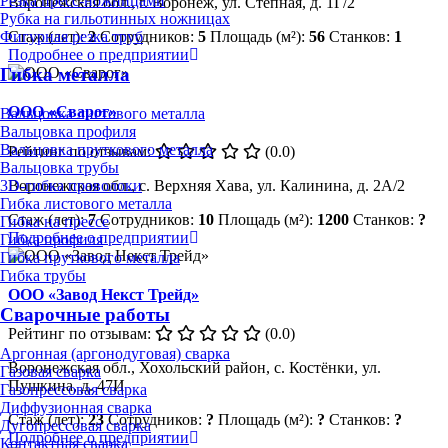
Резка пресс-ножницами
Воронежская обл., г. Воронеж, ул. Степная, д. 1Г/2
Рубка на гильотинных ножницах
Фигурная резка труб
Стаж (лет):
2
Сотрудников:
5
Площадь (м²):
56
Станков:
1
Подробнее о предприятии
Гибка металла
ООО «Сварог»
Вальцовка листового металла
Вальцовка профиля
Вальцовка пруткового металла
Рейтинг по отзывам:
(0.0)
Вальцовка трубы
Воронежская обл., с. Верхняя Хава, ул. Калинина, д. 2А/2
3D-гибка проволоки
Гибка листового металла
Стаж (лет):
7
Сотрудников:
10
Площадь (м²):
1200
Станков:
?
Гибка на прессе
Подробнее о предприятии
Гибка профиля
Гибка пруткового металла
Гибка трубы
ООО «Завод Некст Трейд»
Сварочные работы
Рейтинг по отзывам:
(0.0)
Аргонная (аргонодуговая) сварка
Воронежская обл., Хохольский район, с. Костёнки, ул.
Газовая сварка
Пушкина, д. 47И
Газопрессовая сварка
Диффузионная сварка
Стаж (лет):
23
Сотрудников:
?
Площадь (м²):
?
Станков:
?
Дугопрессовая сварка
Подробнее о предприятии
Контактная сварка