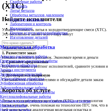
Сварочные работы
(ХТС)
3D-печать
Литьё металла
Обработка металлов давлением
Найдите исполнителя
Очистка и покраска
Лаборатория и контроль
Инжиниринг
Узнайте стоимость литья в холоднотвердеющие смеси (ХТС).
Прочие услуги металлообработки
Это бесплатно и займет всего пару минут
Изготовление деталей
Механическая обработка
Найти исполнителя
1.
Разместите заказ
Алмазно-расточные работы
Никаких звонков и рассылок. Экономьте время и деньги
Горизонтально-расточные работы
2.
Сравните предложения
Долбёжная обработка
Изучите отзывы и рейтинг исполнителей, сравните условия и
Заточка инструмента
цены
Зенкерование отверстий
3.
Договоритесь напрямую
Зубодолбёжная обработка
Связывайтесь с исполнителями и обсуждайте детали заказа
Зубофрезерная обработка
Зубошлифовальные работы
Коротко об услуге
Координатно-расточные работы
Круглошлифовальные работы
Литье в холоднотвердеющие смеси (ХТС) - это технология
Механическая обработка на обрабатывающем центре
литья металлов, очень похожая на технологию ПГС тем, что в
Накатка резьбы
ней используется аналогичная модельная оснастка и
Нарезание резьбы