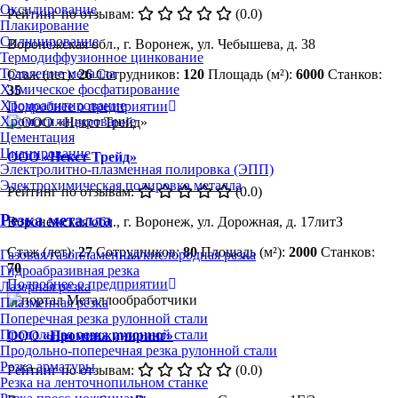
Оксидирование
Рейтинг по отзывам:
(0.0)
Плакирование
Силицирование
Воронежская обл., г. Воронеж, ул. Чебышева, д. 38
Термодиффузионное цинкование
Травление металла
Стаж (лет):
26
Сотрудников:
120
Площадь (м²):
6000
Станков:
Химическое фосфатирование
35
Хромоалитирование
Подробнее о предприятии
Хромосилицирование
Цементация
Цианирование
ООО «Некст Трейд»
Электролитно-плазменная полировка (ЭПП)
Электрохимическая полировка металла
Рейтинг по отзывам:
(0.0)
Резка металла
Воронежская обл., г. Воронеж, ул. Дорожная, д. 17литЗ
Стаж (лет):
27
Сотрудников:
80
Площадь (м²):
2000
Станков:
Газовая/газопламенная/кислородная резка
70
Гидроабразивная резка
Подробнее о предприятии
Лазерная резка
Плазменная резка
Поперечная резка рулонной стали
Продольная резка рулонной стали
ООО «Проминжиниринг»
Продольно-поперечная резка рулонной стали
Резка арматуры
Рейтинг по отзывам:
(0.0)
Резка на ленточнопильном станке