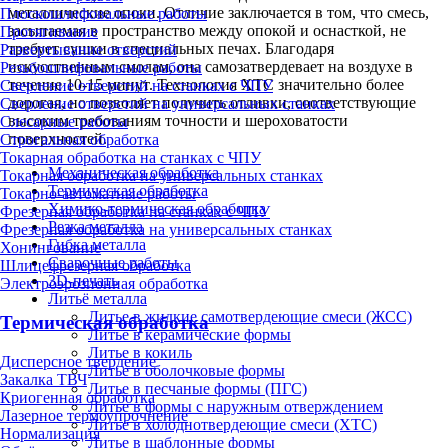
металлические опоки. Отличие заключается в том, что смесь,
Плоскошлифовальные работы
засыпаемая в пространство между опокой и оснасткой, не
Протягивание
требует сушки в специальных печах. Благодаря
Развертывание отверстий
искусственным смолам, она самозатвердевает на воздухе в
Резьбошлифовальные работы
течение 10-15 минут. Технология ХТС значительно более
Сверление отверстий на станках с ЧПУ
дорогая, но позволяет получить отливки, соответствующие
Сверление отверстий на универсальных станках
высоким требованиям точности и шероховатости
Слесарные работы
поверхностей.
Строгальная обработка
Токарная обработка на станках с ЧПУ
Механическая обработка
Токарная обработка на универсальных станках
Термическая обработка
Токарно-автоматные работы
Химико-термическая обработка
Фрезерная обработка на станках с ЧПУ
Резка металла
Фрезерная обработка на универсальных станках
Гибка металла
Хонингование
Сварочные работы
Шлицефрезерная обработка
3D-печать
Электроэрозионная обработка
Литьё металла
Литье в жидкие самотвердеющие смеси (ЖСС)
Термическая обработка
Литье в керамические формы
Литье в кокиль
Дисперсное твердение
Литье в оболочковые формы
Закалка ТВЧ
Литье в песчаные формы (ПГС)
Криогенная обработка
Литье в формы с наружным отверждением
Лазерное термоупрочнение
Литье в холоднотвердеющие смеси (ХТС)
Нормализация
Литье в шаблонные формы