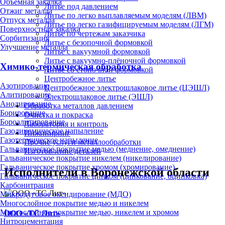
Объёмная закалка
Литье под давлением
Отжиг металла
Литье по легко выплавляемым моделям (ЛВМ)
Отпуск металла
Литье по легко газифицируемым моделям (ЛГМ)
Поверхностная закалка
Литье по чертежам заказчика
Сорбитизация
Литье с безопочной формовкой
Улучшение металла
Литье с вакуумной формовкой
Литье с вакуумно-плёночной формовкой
Химико-термическая обработка
Литье со стопочной формовкой
Центробежное литье
Азотирование
Центробежное электрошлаковое литье (ЦЭШЛ)
Алитирование
Электрошлаковое литье (ЭШЛ)
Анодирование
Обработка металлов давлением
Борирование
Очистка и покраска
Бороалитирование
Лаборатория и контроль
Газодинамическое напыление
Инжиниринг
Газотермическое напыление
Прочие услуги металлообработки
Гальваническое покрытие медью (меднение, омеднение)
Изготовление деталей
Гальваническое покрытие никелем (никелирование)
Гальваническое покрытие хромом (хромирование)
Исполнители в Воронежской области
Гальваническое покрытие цинком (цинкование, оцинковка)
Карбонитрация
Микродуговое оксидирование (МДО)
Многослойное покрытие медью и никелем
Многослойное покрытие медью, никелем и хромом
ООО «ТС Лит»
Нитроцементация