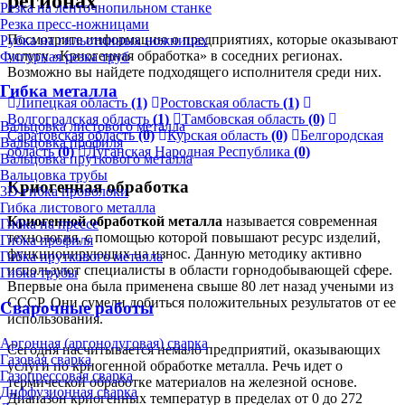
регионах
Резка на ленточнопильном станке
Резка пресс-ножницами
Посмотрите информацию о предприятиях, которые оказывают
Рубка на гильотинных ножницах
услугу «Криогенная обработка» в соседних регионах.
Фигурная резка труб
Возможно вы найдете подходящего исполнителя среди них.
Гибка металла
Липецкая область
(1)
Ростовская область
(1)
Волгоградская область
(1)
Тамбовская область
(0)
Вальцовка листового металла
Саратовская область
(0)
Курская область
(0)
Белгородская
Вальцовка профиля
область
(0)
Луганская Народная Республика
(0)
Вальцовка пруткового металла
Вальцовка трубы
Криогенная обработка
3D-гибка проволоки
Гибка листового металла
Криогенной обработкой металла
называется современная
Гибка на прессе
технология, с помощью которой повышают ресурс изделий,
Гибка профиля
функционирующих на износ. Данную методику активно
Гибка пруткового металла
используют специалисты в области горнодобывающей сфере.
Гибка трубы
Впервые она была применена свыше 80 лет назад учеными из
СССР. Они сумели добиться положительных результатов от ее
Сварочные работы
использования.
Аргонная (аргонодуговая) сварка
Сегодня насчитывается немало предприятий, оказывающих
Газовая сварка
услуги по криогенной обработке металла. Речь идет о
Газопрессовая сварка
термической обработке материалов на железной основе.
Диффузионная сварка
Диапазон криогенных температур в пределах от 0 до 272