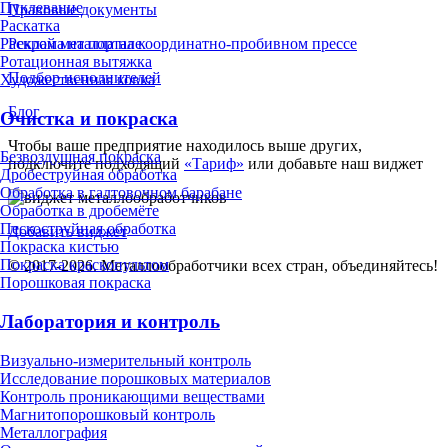
Пуклевание
Правовые документы
Раскатка
Раскрой металла на координатно-пробивном прессе
Реклама на портале
Ротационная вытяжка
Подбор исполнителей
Художественная ковка
Блог
Очистка и покраска
Чтобы ваше предприятие находилось выше других,
Безвоздушная покраска
подключите подходящий
«Тариф»
или добавьте наш виджет
Дробеструйная обработка
Обработка в галтовочном барабане
Обработка в дробемёте
Пескоструйная обработка
Добавить виджет
Покраска кистью
Покраска краскопультом
© 2017-2026. Металлообработчики всех стран, объединяйтесь!
Порошковая покраска
Лаборатория и контроль
Визуально-измерительный контроль
Исследование порошковых материалов
Контроль проникающими веществами
Магнитопорошковый контроль
Металлография