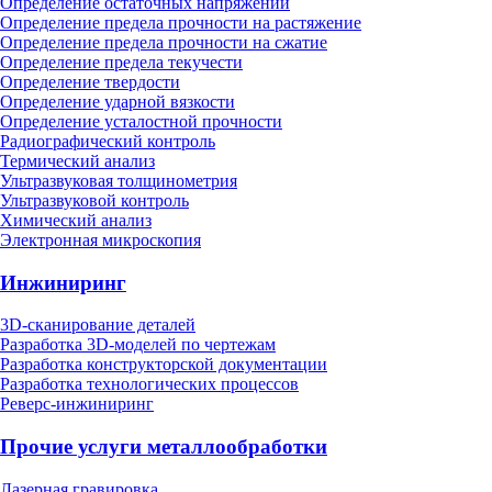
Определение остаточных напряжений
Определение предела прочности на растяжение
Определение предела прочности на сжатие
Определение предела текучести
Определение твердости
Определение ударной вязкости
Определение усталостной прочности
Радиографический контроль
Термический анализ
Ультразвуковая толщинометрия
Ультразвуковой контроль
Химический анализ
Электронная микроскопия
Инжиниринг
3D-сканирование деталей
Разработка 3D-моделей по чертежам
Разработка конструкторской документации
Разработка технологических процессов
Реверс-инжиниринг
Прочие услуги металлообработки
Лазерная гравировка