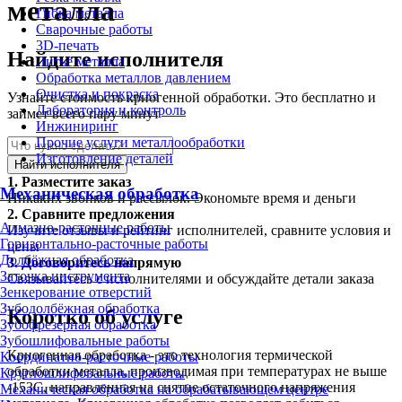
металла
Гибка металла
Сварочные работы
3D-печать
Найдите исполнителя
Литьё металла
Обработка металлов давлением
Очистка и покраска
Узнайте стоимость криогенной обработки. Это бесплатно и
Лаборатория и контроль
займет всего пару минут
Инжиниринг
Прочие услуги металлообработки
Изготовление деталей
Найти исполнителя
1.
Разместите заказ
Механическая обработка
Никаких звонков и рассылок. Экономьте время и деньги
2.
Сравните предложения
Алмазно-расточные работы
Изучите отзывы и рейтинг исполнителей, сравните условия и
Горизонтально-расточные работы
цены
Долбёжная обработка
3.
Договоритесь напрямую
Заточка инструмента
Связывайтесь с исполнителями и обсуждайте детали заказа
Зенкерование отверстий
Зубодолбёжная обработка
Коротко об услуге
Зубофрезерная обработка
Зубошлифовальные работы
Криогенная обработка - это технология термической
Координатно-расточные работы
обработки металла, производимая при температурах не выше
Круглошлифовальные работы
-153С, направленная на снятие остаточного напряжения
Механическая обработка на обрабатывающем центре