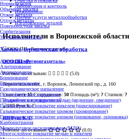
Очистка и покраска
Нормализация
Лаборатория и контроль
Объёмная закалка
Инжиниринг
Отжиг металла
Прочие услуги металлообработки
Отпуск металла
Изготовление деталей
Поверхностная закалка
Сорбитизация
Исполнители в Воронежской области
Улучшение металла
Химико-термическая обработка
Азотирование
ООО ПП «Регионгаздеталь»
Алитирование
Анодирование
Рейтинг по отзывам:
(5.0)
Борирование
Бороалитирование
Воронежская обл., г. Воронеж, Ленинский пр., д. 160
Газодинамическое напыление
Стаж (лет):
15
Сотрудников:
50
Площадь (м²):
?
Станков:
?
Газотермическое напыление
Подробнее о предприятии
Гальваническое покрытие медью (меднение, омеднение)
Гальваническое покрытие никелем (никелирование)
Гальваническое покрытие хромом (хромирование)
Гальваническое покрытие цинком (цинкование, оцинковка)
ИП Руш К. Г.
Карбонитрация
Микродуговое оксидирование (МДО)
Рейтинг по отзывам:
(0.0)
Многослойное покрытие медью и никелем