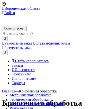
Воронежская область
Войти
Каталог услуг
Разместить заказ
Стать исполнителем
Разместить заказ
Стать исполнителем
Заказы
ИИ-ассистент
Заказчикам
Исполнителям
Тарифы
Главная
—
Криогенная обработка
Механическая обработка
Термическая обработка
Криогенная обработка
Химико-термическая обработка
Резка металла