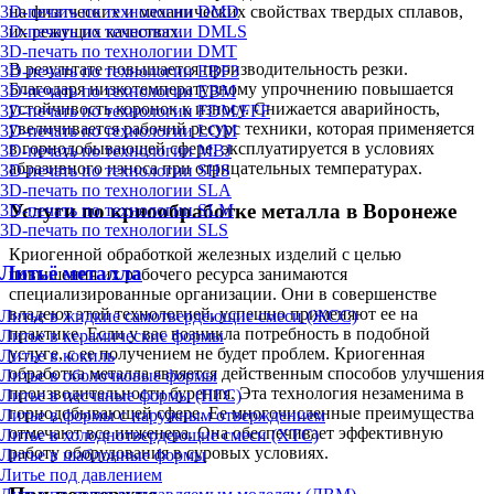
3D-печать по технологии DMD
на физических и механических свойствах твердых сплавов,
3D-печать по технологии DMLS
их режущих качествах.
3D-печать по технологии DMT
В результате повышается производительность резки.
3D-печать по технологии EBF3
Благодаря низкотемпературному упрочнению повышается
3D-печать по технологии EBM
устойчивость коронок к износу. Снижается аварийность,
3D-печать по технологии FDM/FFF
увеличивается рабочий ресурс техники, которая применяется
3D-печать по технологии LOM
в горнодобывающей сфере, эксплуатируется в условиях
3D-печать по технологии MBJ
абразивного износа при отрицательных температурах.
3D-печать по технологии SHS
3D-печать по технологии SLA
Услуги по криообработке металла в Воронеже
3D-печать по технологии SLM
3D-печать по технологии SLS
Криогенной обработкой железных изделий с целью
Литьё металла
повышения их рабочего ресурса занимаются
специализированные организации. Они в совершенстве
владеют этой технологией, успешно применяют ее на
Литье в жидкие самотвердеющие смеси (ЖСС)
практике. Если у вас возникла потребность в подобной
Литье в керамические формы
услуге, с ее получением не будет проблем. Криогенная
Литье в кокиль
обработка металла является действенным способов улучшения
Литье в оболочковые формы
производительности бурения. Эта технология незаменима в
Литье в песчаные формы (ПГС)
горнодобывающей сфере. Ее многочисленные преимущества
Литье в формы с наружным отверждением
отмечают все инженера. Она обеспечивает эффективную
Литье в холоднотвердеющие смеси (ХТС)
работу оборудования в суровых условиях.
Литье в шаблонные формы
Литье под давлением