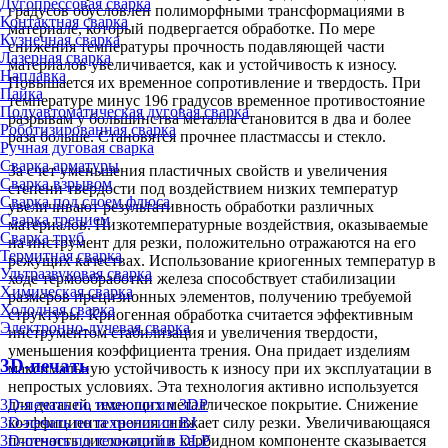
Дугопрессовая сварка
градусов обусловлен полиморфными трансформациями в
Контактная сварка
материале, который подвергается обработке. По мере
Кузнечная сварка
снижения температуры прочность подавляющей части
Лазерная сварка
материалов увеличивается, как и устойчивость к износу.
Наплавка
Повышается их временное сопротивление и твердость. При
Пайка
температуре минус 196 градусов временное противостояние
Полуавтоматическая дуговая сварка
разрывам у большинства металла становится в два и более
Роботизированная сварка
раза больше. Становятся прочнее пластмассы и стекло.
Ручная дуговая сварка
Сварка арматуры
За счет уменьшения пластичных свойств и увеличения
Сварка взрывом
степени твердости под воздействием низких температур
Сварка под слоем флюса
увеличивают результативность обработки различных
Сварка трением
материалов. Низкотемпературные воздействия, оказываемые
Сварка труб
на инструмент для резки, положительно отражаются на его
Термитная сварка
режущих качествах. Использование криогенных температур в
Ультразвуковая сварка
ходе термообработки железа способствует стабилизации
Химическая сварка
размеров прецизионных элементов, получению требуемой
Холодная сварка
структуры. Криогенная обработка считается эффективным
Электронно-лучевая сварка
инструментом стабилизация и увеличения твердости,
уменьшения коэффициента трения. Она придает изделиям
3D-печать
максимальную устойчивость к износу при их эксплуатации в
непростых условиях. Эта технология активно используется
3D-печать по технологии 3DP
для деталей, имеющих металлическое покрытие. Снижение
3D-печать по технологии BJ
коэффициента трения снижает силу резки. Увеличивающаяся
3D-печать по технологии DLP
плотность дислокаций в карбидном компоненте сказывается