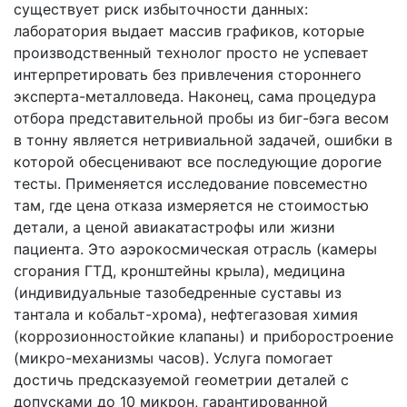
существует риск избыточности данных:
лаборатория выдает массив графиков, которые
производственный технолог просто не успевает
интерпретировать без привлечения стороннего
эксперта-металловеда. Наконец, сама процедура
отбора представительной пробы из биг-бэга весом
в тонну является нетривиальной задачей, ошибки в
которой обесценивают все последующие дорогие
тесты. Применяется исследование повсеместно
там, где цена отказа измеряется не стоимостью
детали, а ценой авиакатастрофы или жизни
пациента. Это аэрокосмическая отрасль (камеры
сгорания ГТД, кронштейны крыла), медицина
(индивидуальные тазобедренные суставы из
тантала и кобальт-хрома), нефтегазовая химия
(коррозионностойкие клапаны) и приборостроение
(микро-механизмы часов). Услуга помогает
достичь предсказуемой геометрии деталей с
допусками до 10 микрон, гарантированной