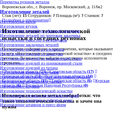
Перемотка рулонов металла
Воронежская обл., г. Воронеж, пр. Московский, д. 11/6к2
Изготовление деталей
Стаж (лет):
15
Сотрудников:
?
Площадь (м²):
?
Станков:
?
Подробнее о предприятии
Изготовление валов
Изготовление втулок
Изготовление технологической
Изготовление деталей по образцам заказчика
Изготовление деталей по чертежам заказчика
оснастки в соседних регионах
Изготовление ёмкостей и резервуаров
Изготовление закладных деталей
Посмотрите информацию о предприятиях, которые оказывают
Изготовление изделий из алюминия
услугу «Изготовление технологической оснастки» в соседних
Изготовление изделий из арматуры
регионах. Возможно вы найдете подходящего исполнителя
Изготовление изделий из нержавеющей стали
среди них.
Изготовление изделий из оцинкованной стали
Изготовление изделий из титана
Ростовская область
(23)
Саратовская область
(17)
Изготовление крепежа и метизов
Липецкая область
(14)
Волгоградская область
(14)
Изготовление нестандартных металлоконструкций
Белгородская область
(11)
Тамбовская область
(6)
Курская
Изготовление модельной оснастки
область
(6)
Луганская Народная Республика
(0)
Изготовление пружин
Изготовление технологической оснастки
Инженерная основа металлообработки: что
Изготовление типовых металлоконструкций
Изготовление шестерен и зубчатых колес
такое технологическая оснастка и зачем она
Изготовление штампов и пресс-форм
нужна