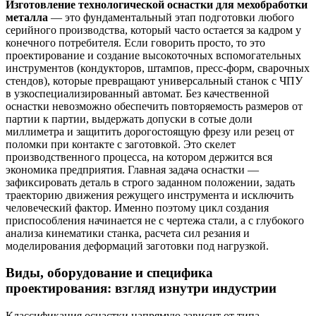
Изготовление технологической оснастки для мехобработки
металла
— это фундаментальный этап подготовки любого
серийного производства, который часто остается за кадром у
конечного потребителя. Если говорить просто, то это
проектирование и создание высокоточных вспомогательных
инструментов (кондукторов, штампов, пресс-форм, сварочных
стендов), которые превращают универсальный станок с ЧПУ
в узкоспециализированный автомат. Без качественной
оснастки невозможно обеспечить повторяемость размеров от
партии к партии, выдержать допуски в сотые доли
миллиметра и защитить дорогостоящую фрезу или резец от
поломки при контакте с заготовкой. Это скелет
производственного процесса, на котором держится вся
экономика предприятия. Главная задача оснастки —
зафиксировать деталь в строго заданном положении, задать
траекторию движения режущего инструмента и исключить
человеческий фактор. Именно поэтому цикл создания
приспособления начинается не с чертежа стали, а с глубокого
анализа кинематики станка, расчета сил резания и
моделирования деформаций заготовки под нагрузкой.
Виды, оборудование и специфика
проектирования: взгляд изнутри индустрии
Классификация оснастки напрямую зависит от типа