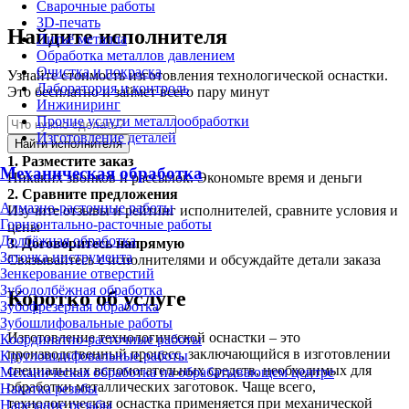
Сварочные работы
3D-печать
Найдите исполнителя
Литьё металла
Обработка металлов давлением
Очистка и покраска
Узнайте стоимость изготовления технологической оснастки.
Лаборатория и контроль
Это бесплатно и займет всего пару минут
Инжиниринг
Прочие услуги металлообработки
Изготовление деталей
Найти исполнителя
1.
Разместите заказ
Механическая обработка
Никаких звонков и рассылок. Экономьте время и деньги
2.
Сравните предложения
Алмазно-расточные работы
Изучите отзывы и рейтинг исполнителей, сравните условия и
Горизонтально-расточные работы
цены
Долбёжная обработка
3.
Договоритесь напрямую
Заточка инструмента
Связывайтесь с исполнителями и обсуждайте детали заказа
Зенкерование отверстий
Зубодолбёжная обработка
Коротко об услуге
Зубофрезерная обработка
Зубошлифовальные работы
Изготовление технологической оснастки – это
Координатно-расточные работы
производственный процесс, заключающийся в изготовлении
Круглошлифовальные работы
специальных вспомогательных средств, необходимых для
Механическая обработка на обрабатывающем центре
обработки металлических заготовок. Чаще всего,
Накатка резьбы
технологическая оснастка применяется при механической
Нарезание резьбы