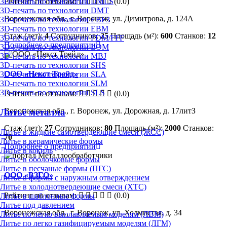
Рейтинг по отзывам:
(0.0)
3D-печать по технологии DMLS
3D-печать по технологии DMT
Воронежская обл., г. Воронеж, ул. Димитрова, д. 124А
3D-печать по технологии EBF3
3D-печать по технологии EBM
Стаж (лет):
4
Сотрудников:
25
Площадь (м²):
600
Станков:
12
3D-печать по технологии FDM/FFF
Подробнее о предприятии
3D-печать по технологии LOM
3D-печать по технологии MBJ
3D-печать по технологии SHS
ООО «Некст Трейд»
3D-печать по технологии SLA
3D-печать по технологии SLM
3D-печать по технологии SLS
Рейтинг по отзывам:
(0.0)
Воронежская обл., г. Воронеж, ул. Дорожная, д. 17литЗ
Литьё металла
Стаж (лет):
27
Сотрудников:
80
Площадь (м²):
2000
Станков:
Литье в жидкие самотвердеющие смеси (ЖСС)
70
Литье в керамические формы
Подробнее о предприятии
Литье в кокиль
Литье в оболочковые формы
Литье в песчаные формы (ПГС)
ООО «ВЗГО»
Литье в формы с наружным отверждением
Литье в холоднотвердеющие смеси (ХТС)
Рейтинг по отзывам:
(0.0)
Литье в шаблонные формы
Литье под давлением
Воронежская обл., г. Воронеж, ул. Холмистая, д. 34
Литье по легко выплавляемым моделям (ЛВМ)
Литье по легко газифицируемым моделям (ЛГМ)