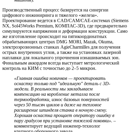
Производственный процесс базируется на синергии
цифрового инжиниринга и тяжелого «железа».
Проектирование ведется в CAD/CAM/CAE-системах (Siemens
NX, Sol45Works Premium, КОМПАС-3D), где предварительно
симулируются напряжения и деформации конструкции. Само
же изготовление происходит на пятикоординатных
обрабатывающих центрах DMG MORI, Mazak, Okuma,
электроэрозионных станках AgieCharmilles для получения
острых внутренних углов, а также на установках лазерной
наплавки для локального упрочнения изнашиваемых зон.
Финальным аккордом всегда выступает метрологический
контроль на КИМ с точностью до 2–5 микрон.
«Главная ошибка новичков — проектировать
оснастку только под "идеальную" деталь с 3D-
модели. В реальности мы закладываем
компенсацию на коробление металла после
термообработки, износ базовых поверхностей
через 50 тысяч циклов и даже на тепловое
расширение шпинделя станка в ночную смену.
Хорошая оснастка прощает оператору ошибку в
пару градусов при установке тяжелой поковки».
–
комментирует ведущий инженер-технолог
крупного оборонного завода.