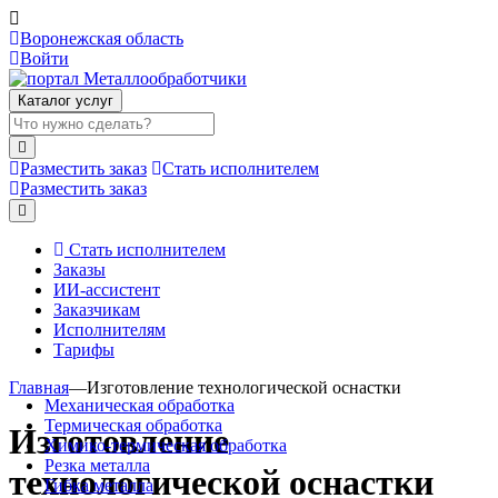
Воронежская область
Войти
Каталог услуг
Разместить заказ
Стать исполнителем
Разместить заказ
Стать исполнителем
Заказы
ИИ-ассистент
Заказчикам
Исполнителям
Тарифы
Главная
—
Изготовление технологической оснастки
Механическая обработка
Термическая обработка
Изготовление
Химико-термическая обработка
Резка металла
технологической оснастки
Гибка металла