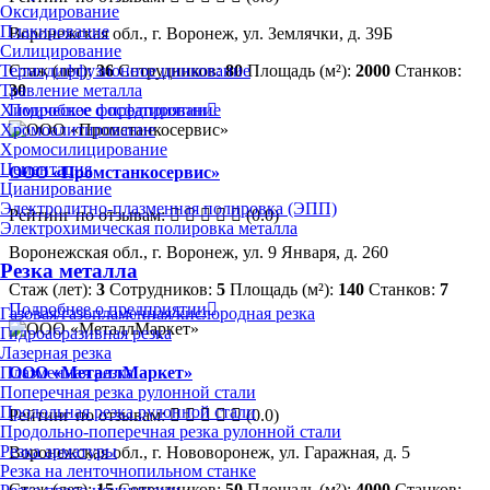
Оксидирование
Плакирование
Воронежская обл., г. Воронеж, ул. Землячки, д. 39Б
Силицирование
Стаж (лет):
36
Сотрудников:
80
Площадь (м²):
2000
Станков:
Термодиффузионное цинкование
30
Травление металла
Подробнее о предприятии
Химическое фосфатирование
Хромоалитирование
Хромосилицирование
Цементация
ООО «Промстанкосервис»
Цианирование
Электролитно-плазменная полировка (ЭПП)
Рейтинг по отзывам:
(0.0)
Электрохимическая полировка металла
Воронежская обл., г. Воронеж, ул. 9 Января, д. 260
Резка металла
Стаж (лет):
3
Сотрудников:
5
Площадь (м²):
140
Станков:
7
Подробнее о предприятии
Газовая/газопламенная/кислородная резка
Гидроабразивная резка
Лазерная резка
ООО «МеталлМаркет»
Плазменная резка
Поперечная резка рулонной стали
Продольная резка рулонной стали
Рейтинг по отзывам:
(0.0)
Продольно-поперечная резка рулонной стали
Резка арматуры
Воронежская обл., г. Нововоронеж, ул. Гаражная, д. 5
Резка на ленточнопильном станке
Стаж (лет):
15
Сотрудников:
50
Площадь (м²):
4000
Станков: