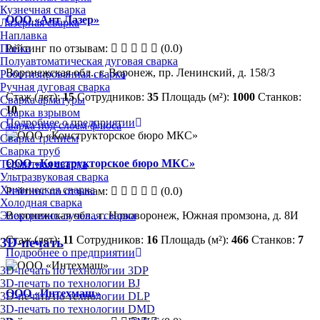
Кузнечная сварка
ООО «Ант Лазер»
Лазерная сварка
Наплавка
Рейтинг по отзывам:
(0.0)
Пайка
Полуавтоматическая дуговая сварка
Воронежская обл., г. Воронеж, пр. Ленинский, д. 158/3
Роботизированная сварка
Ручная дуговая сварка
Стаж (лет):
15
Сотрудников:
35
Площадь (м²):
1000
Станков:
Сварка арматуры
10
Сварка взрывом
Подробнее о предприятии
Сварка под слоем флюса
Сварка трением
Сварка труб
ООО «Конструкторское бюро МКС»
Термитная сварка
Ультразвуковая сварка
Химическая сварка
Рейтинг по отзывам:
(0.0)
Холодная сварка
Электронно-лучевая сварка
Воронежская обл., г. Нововоронеж, Южная промзона, д. 8И
Стаж (лет):
11
Сотрудников:
16
Площадь (м²):
466
Станков:
7
3D-печать
Подробнее о предприятии
3D-печать по технологии 3DP
3D-печать по технологии BJ
ООО «Интехмаш»
3D-печать по технологии DLP
3D-печать по технологии DMD