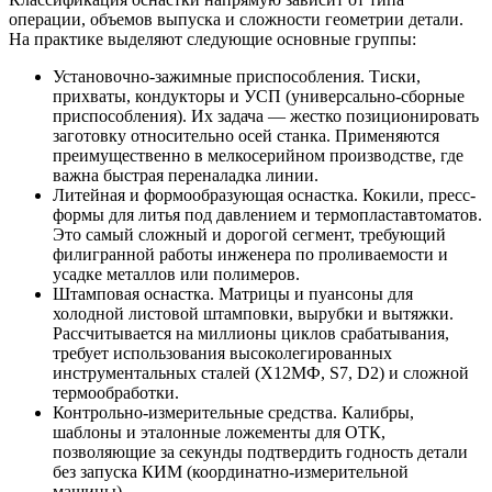
операции, объемов выпуска и сложности геометрии детали.
На практике выделяют следующие основные группы:
Установочно-зажимные приспособления. Тиски,
прихваты, кондукторы и УСП (универсально-сборные
приспособления). Их задача — жестко позиционировать
заготовку относительно осей станка. Применяются
преимущественно в мелкосерийном производстве, где
важна быстрая переналадка линии.
Литейная и формообразующая оснастка. Кокили, пресс-
формы для литья под давлением и термопластавтоматов.
Это самый сложный и дорогой сегмент, требующий
филигранной работы инженера по проливаемости и
усадке металлов или полимеров.
Штамповая оснастка. Матрицы и пуансоны для
холодной листовой штамповки, вырубки и вытяжки.
Рассчитывается на миллионы циклов срабатывания,
требует использования высоколегированных
инструментальных сталей (Х12МФ, S7, D2) и сложной
термообработки.
Контрольно-измерительные средства. Калибры,
шаблоны и эталонные ложементы для ОТК,
позволяющие за секунды подтвердить годность детали
без запуска КИМ (координатно-измерительной
машины).