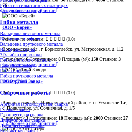
Резка пресс-ножницами
76
Рубка на гильотинных ножницах
Подробнее о предприятии
Фигурная резка труб
Гибка металла
ООО «Борей»
Вальцовка листового металла
Вальцовка профиля
Рейтинг по отзывам:
(0.0)
Вальцовка пруткового металла
Воронежская обл., г. Борисоглебск, ул. Матросовская, д. 112
Вальцовка трубы
3D-гибка проволоки
Стаж (лет):
6
Сотрудников:
8
Площадь (м²):
150
Станков:
3
Гибка листового металла
Подробнее о предприятии
Гибка на прессе
Гибка профиля
Гибка пруткового металла
ООО «Твой Завод»
Гибка трубы
Сварочные работы
Рейтинг по отзывам:
(0.0)
Воронежская обл., Новоусманский район, с. п. Усманское 1-е,
Аргонная (аргонодуговая) сварка
с. Подклетное, ул. Солнечная, д. 1/5
Газовая сварка
Газопрессовая сварка
Стаж (лет):
3
Сотрудников:
18
Площадь (м²):
2000
Станков:
27
Диффузионная сварка
Подробнее о предприятии
Дугопрессовая сварка
Контактная сварка