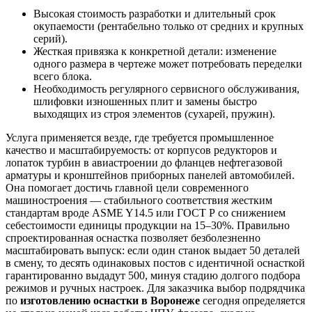
Высокая стоимость разработки и длительный срок
окупаемости (рентабельно только от средних и крупных
серий).
Жесткая привязка к конкретной детали: изменение
одного размера в чертеже может потребовать переделки
всего блока.
Необходимость регулярного сервисного обслуживания,
шлифовки изношенных плит и замены быстро
выходящих из строя элементов (сухарей, пружин).
Услуга применяется везде, где требуется промышленное
качество и масштабируемость: от корпусов редукторов и
лопаток турбин в авиастроении до фланцев нефтегазовой
арматуры и кронштейнов приборных панелей автомобилей.
Она помогает достичь главной цели современного
машиностроения — стабильного соответствия жестким
стандартам вроде ASME Y14.5 или ГОСТ Р со снижением
себестоимости единицы продукции на 15–30%. Правильно
спроектированная оснастка позволяет безболезненно
масштабировать выпуск: если один станок выдает 50 деталей
в смену, то десять одинаковых постов с идентичной оснасткой
гарантированно выдадут 500, минуя стадию долгого подбора
режимов и ручных настроек. Для заказчика выбор подрядчика
по
изготовлению оснастки в Воронеже
сегодня определяется