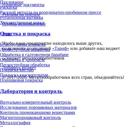
Пуклевание
Правовые документы
Раскатка
Раскрой металла на координатно-пробивном прессе
Реклама на портале
Ротационная вытяжка
Художественная ковка
Подбор исполнителей
Очистка и покраска
Блог
Чтобы ваше предприятие находилось выше других,
Безвоздушная покраска
подключите подходящий
«Тариф»
или добавьте наш виджет
Дробеструйная обработка
Обработка в галтовочном барабане
Обработка в дробемёте
Пескоструйная обработка
Добавить виджет
Покраска кистью
Покраска краскопультом
© 2017-2026. Металлообработчики всех стран, объединяйтесь!
Порошковая покраска
Лаборатория и контроль
Визуально-измерительный контроль
Исследование порошковых материалов
Контроль проникающими веществами
Магнитопорошковый контроль
Металлография