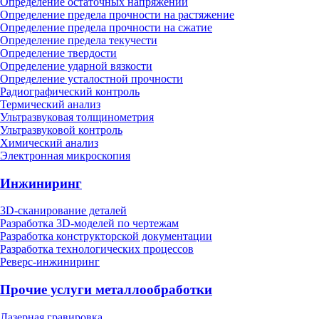
Определение остаточных напряжений
Определение предела прочности на растяжение
Определение предела прочности на сжатие
Определение предела текучести
Определение твердости
Определение ударной вязкости
Определение усталостной прочности
Радиографический контроль
Термический анализ
Ультразвуковая толщинометрия
Ультразвуковой контроль
Химический анализ
Электронная микроскопия
Инжиниринг
3D-сканирование деталей
Разработка 3D-моделей по чертежам
Разработка конструкторской документации
Разработка технологических процессов
Реверс-инжиниринг
Прочие услуги металлообработки
Лазерная гравировка