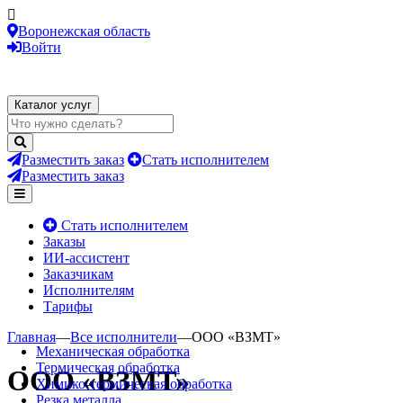
Воронежская область
Войти
Каталог услуг
Разместить заказ
Стать исполнителем
Разместить заказ
Стать исполнителем
Заказы
ИИ-ассистент
Заказчикам
Исполнителям
Тарифы
Главная
—
Все исполнители
—
ООО «ВЗМТ»
Механическая обработка
Термическая обработка
ООО «ВЗМТ»
Химико-термическая обработка
Резка металла