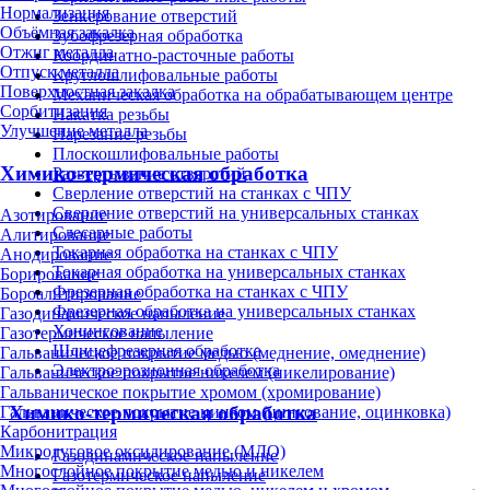
Нормализация
Зенкерование отверстий
Объёмная закалка
Зубофрезерная обработка
Отжиг металла
Координатно-расточные работы
Отпуск металла
Круглошлифовальные работы
Поверхностная закалка
Механическая обработка на обрабатывающем центре
Сорбитизация
Накатка резьбы
Улучшение металла
Нарезание резьбы
Плоскошлифовальные работы
Химико-термическая обработка
Развертывание отверстий
Сверление отверстий на станках с ЧПУ
Сверление отверстий на универсальных станках
Азотирование
Слесарные работы
Алитирование
Токарная обработка на станках с ЧПУ
Анодирование
Токарная обработка на универсальных станках
Борирование
Фрезерная обработка на станках с ЧПУ
Бороалитирование
Фрезерная обработка на универсальных станках
Газодинамическое напыление
Хонингование
Газотермическое напыление
Шлицефрезерная обработка
Гальваническое покрытие медью (меднение, омеднение)
Электроэрозионная обработка
Гальваническое покрытие никелем (никелирование)
Гальваническое покрытие хромом (хромирование)
Химико-термическая обработка
Гальваническое покрытие цинком (цинкование, оцинковка)
Карбонитрация
Микродуговое оксидирование (МДО)
Газодинамическое напыление
Многослойное покрытие медью и никелем
Газотермическое напыление