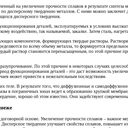
ленный на увеличение прочности сплавов в результате синтеза 
по дисперсному твердению металлов. С ними можно заключит до
щихся дисперсного твердения.
ункционирования деталей, эксплуатируемых в условиях высоких 
ому воздействию, так называемой, закалке. Затем сталь, нагрет
ирующих компонентов, формирующих твердые растворы. Растворя
еделяются по всему объему металла, то формируется предельное
ердый раствор становится перенасыщенным, по этой причине пр
разупрочивание. По этой причине в некоторых случаях целесооб
риод функционирования деталей - это даст возможность увеличи
учаев может привести к нежелательным последствиям.
 их теле. В результате того, что диффузионные и самодиффузионн
фазы в пограничных зонах ведет к образованию хрупкой мембран
рдение, хорошо об этом известно. Они задействуют современны
онеже
 договорной основе. Увеличение прочности сплавов – важное м
 Дисперсное твердение улучшает свойства сплавов, повышает и