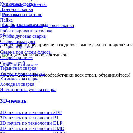
Кузнечная сварка
Правовые документы
Лазерная сварка
Реклама на портале
Наплавка
Пайка
Подбор исполнителей
Полуавтоматическая дуговая сварка
Роботизированная сварка
Блог
Ручная дуговая сварка
Сварка арматуры
Чтобы ваше предприятие находилось выше других, подключит
Сварка взрывом
Сварка под слоем флюса
Сварка трением
Сварка труб
Добавить виджет
Термитная сварка
Ультразвуковая сварка
© 2017-2026. Металлообработчики всех стран, объединяйтесь!
Химическая сварка
Холодная сварка
Электронно-лучевая сварка
3D-печать
3D-печать по технологии 3DP
3D-печать по технологии BJ
3D-печать по технологии DLP
3D-печать по технологии DMD