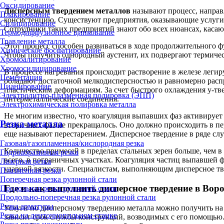
Оксидирование
Дисперсным твердением металлов
называют процесс, направ
Плакирование
консистенцию. Существуют предприятия, оказывающие услуги 
Силицирование
Сотрудники таких предприятий знают обо всех нюансах, касаю
Термодиффузионное цинкование
Травление металла
Этот процесс способен развиваться в ходе продолжительного ф
Химическое фосфатирование
Чтобы получить однородный аустенит, их подвергают термическ
Хромоалитирование
Хромосилицирование
В процессе нагревания происходит растворение в железе лег
Цементация
обладают достаточной мелкодисперсностью и равномерно распр
Цианирование
пластическим деформациям. За счет быстрого охлаждения у-тв
Электролитно-плазменная полировка (ЭПП)
интерметаллические соединения.
Электрохимическая полировка металла
Не многим известно, что коагуляция выпавших фаз активирует 
Резка металла
вторичных фаз не прекращалось. Оно должно происходить в пе
еще называют перестарением. Дисперсное твердение в ряде сл
Газовая/газопламенная/кислородная резка
Количество примесей в пределах стальных зерен больше, чем в
Гидроабразивная резка
всего, в пограничных участках. Коагуляция частиц выпавшей 
Лазерная резка
ударной вязкости. Специалистам, выполняющим дисперсное тве
Плазменная резка
Поперечная резка рулонной стали
Где и как выполнить дисперсное твердение в Вор
Продольная резка рулонной стали
Продольно-поперечная резка рулонной стали
Резка арматуры
Услуги по дисперсному твердению металла можно получить на
Резка на ленточнопильном станке
зависит срок службы конструкций, возводимых с его помощью.