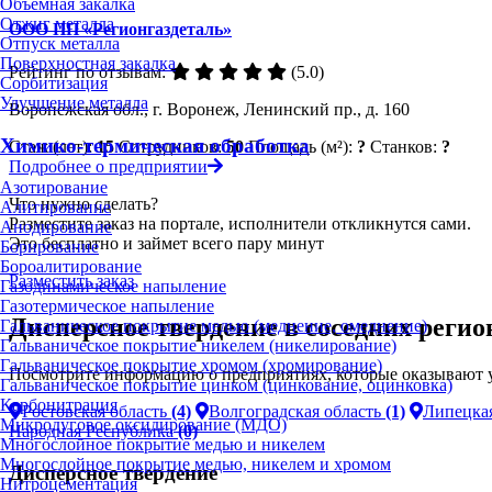
Объёмная закалка
Отжиг металла
ООО ПП «Регионгаздеталь»
Отпуск металла
Поверхностная закалка
Рейтинг по отзывам:
(5.0)
Сорбитизация
Улучшение металла
Воронежская обл., г. Воронеж, Ленинский пр., д. 160
Химико-термическая обработка
Стаж (лет):
15
Сотрудников:
50
Площадь (м²):
?
Станков:
?
Подробнее о предприятии
Азотирование
Что нужно сделать?
Алитирование
Разместите заказ на портале, исполнители откликнутся сами.
Анодирование
Это бесплатно и займет всего пару минут
Борирование
Бороалитирование
Разместить заказ
Газодинамическое напыление
Газотермическое напыление
Дисперсное твердение в соседних регио
Гальваническое покрытие медью (меднение, омеднение)
Гальваническое покрытие никелем (никелирование)
Гальваническое покрытие хромом (хромирование)
Посмотрите информацию о предприятиях, которые оказывают у
Гальваническое покрытие цинком (цинкование, оцинковка)
Карбонитрация
Ростовская область
(4)
Волгоградская область
(1)
Липецкая
Микродуговое оксидирование (МДО)
Народная Республика
(0)
Многослойное покрытие медью и никелем
Многослойное покрытие медью, никелем и хромом
Дисперсное твердение
Нитроцементация