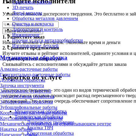
Найдите исполнителя
Сварочные работы
3D-печать
Литьё металла
Узнайте стоимость дисперсного твердения. Это бесплатно и за
Обработка металлов давлением
Очистка и покраска
Лаборатория и контроль
Найти исполнителя
Инжиниринг
1.
Разместите заказ
Прочие услуги металлообработки
Никаких звонков и рассылок. Экономьте время и деньги
Изготовление деталей
2.
Сравните предложения
Изучите отзывы и рейтинг исполнителей, сравните условия и 
Механическая обработка
3.
Договоритесь напрямую
Связывайтесь с исполнителями и обсуждайте детали заказа
Алмазно-расточные работы
Горизонтально-расточные работы
Коротко об услуге
Долбёжная обработка
Заточка инструмента
Дисперсное твердение - это один из видов термической обраб
Зенкерование отверстий
нагреве таких сплавов происходит распад пересыщенного твер
Зубодолбёжная обработка
дислокаций. Это в свою очередь обеспечивает сопротивление 
Зубофрезерная обработка
Зубошлифовальные работы
Механическая обработка
Координатно-расточные работы
Термическая обработка
Круглошлифовальные работы
Дисперсное твердение
Механическая обработка на обрабатывающем центре
Закалка ТВЧ
Накатка резьбы
Криогенная обработка
Нарезание резьбы