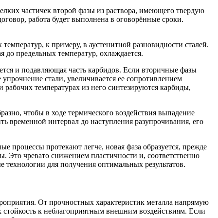
мелких частичек второй фазы из раствора, имеющего твердую
говор, работа будет выполнена в оговорённые сроки.
температур, к примеру, в аустенитной разновидности сталей.
ая до предельных температур, охлаждается.
ется и подавляющая часть карбидов. Если вторичные фазы
 упрочнение стали, увеличивается ее сопротивлением
и рабочих температурах из него синтезируются карбиды,
разно, чтобы в ходе термического воздействия выпадение
ть временной интервал до наступления разупрочивания, его
ые процессы протекают легче, новая фаза образуется, прежде
ы. Это чревато снижением пластичности и, соответственно
е технологии для получения оптимальных результатов.
ероприятия. От прочностных характеристик металла напрямую
х стойкость к неблагоприятным внешним воздействиям. Если