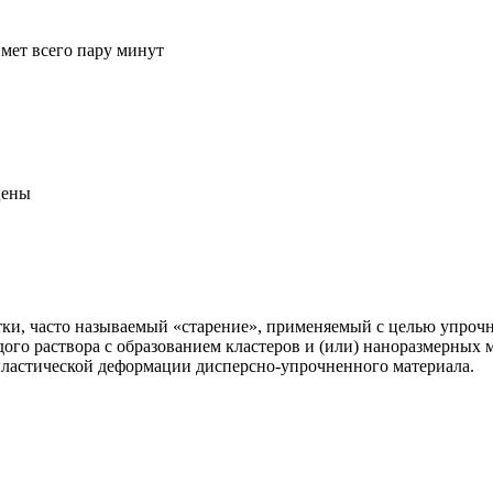
ймет всего пару минут
цены
отки, часто называемый «старение», применяемый с целью упрочн
дого раствора с образованием кластеров и (или) наноразмерны
пластической деформации дисперсно-упрочненного материала.