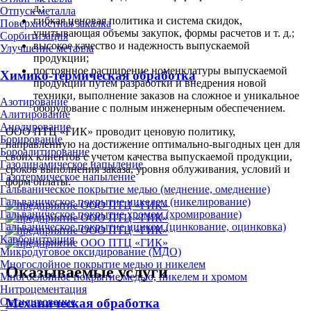
д.;
Отпуск металла
гибкая ценовая политика и система скидок,
Поверхностная закалка
учитывающая объемы закупок, формы расчетов и т. д.;
Сорбитизация
высокое качество и надежность выпускаемой
Улучшение металла
продукции;
постоянное расширение номенклатуры выпускаемой
Химико-термическая обработка
продукции путем разработки и внедрения новой
техники, выполнение заказов на сложное и уникальное
Азотирование
оборудование с полным инженерным обеспечением.
Алитирование
Анодирование
ООО ПТЦ «ГИК» проводит ценовую политику,
Борирование
направленную на достижение оптимально-выгодных цен для
Бороалитирование
своих клиентов с учетом качества выпускаемой продукции,
Газодинамическое напыление
сроков выполнения заказа, уровня облуживания, условий и
Газотермическое напыление
форм оплаты.
Гальваническое покрытие медью (меднение, омеднение)
Гальваническое покрытие никелем (никелирование)
Гальваническое покрытие хромом (хромирование)
Гальваническое покрытие цинком (цинкование, оцинковка)
Карбонитрация
Микродуговое оксидирование (МДО)
Многослойное покрытие медью и никелем
Оказываемые услуги
Многослойное покрытие медью, никелем и хромом
Нитроцементация
Механическая обработка
Оксидирование