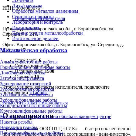
3D-печать
Литьё металла
ИНН: 3604083076
Обработка металлов давлением
Очистка и покраска
Проверить исполнителя
Лаборатория и контроль
Инжиниринг
Производство: Воронежская обл., г. Борисоглебск, ул.
Прочие услуги металлообработки
Середина, д. 21А
Изготовление деталей
Офис: Воронежская обл., г. Борисоглебск, ул. Середина, д.
Механическая обработка
21А, кв. 17
Стаж (лет):
6
Алмазно-расточные работы
Сотрудников:
25
Горизонтально-расточные работы
Площадь (м²):
1500
Долбёжная обработка
Станков:
15
Заточка инструмента
Зенкерование отверстий
Чтобы увидеть контакты исполнителя, подключите
Зубодолбёжная обработка
подходящий
«Тариф»
Зубофрезерная обработка
Зубошлифовальные работы
Разместить заказ
Пожаловаться
Координатно-расточные работы
Круглошлифовальные работы
О предприятии
Механическая обработка на обрабатывающем центре
Накатка резьбы
Нарезание резьбы
Принцип работы ООО ПТЦ «ГИК» — быстро и качественно
Плоскошлифовальные работы
при оптимальном для клиента соотношении «цена-качество».