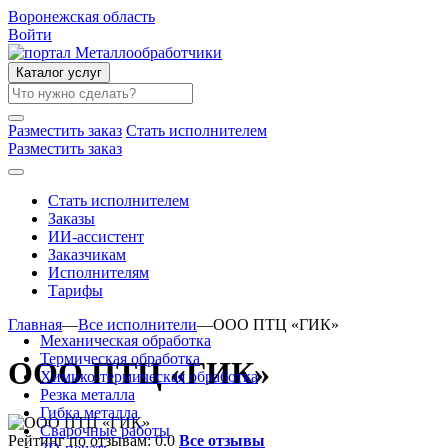
Воронежская область
Войти
Каталог услуг
Разместить заказ
Стать исполнителем
Разместить заказ
Стать исполнителем
Заказы
ИИ-ассистент
Заказчикам
Исполнителям
Тарифы
Главная
—
Все исполнители
—
ООО ПТЦ «ГИК»
Механическая обработка
Термическая обработка
ООО ПТЦ «ГИК»
Химико-термическая обработка
Резка металла
Гибка металла
Сварочные работы
Рейтинг по отзывам:
0.0
Все отзывы