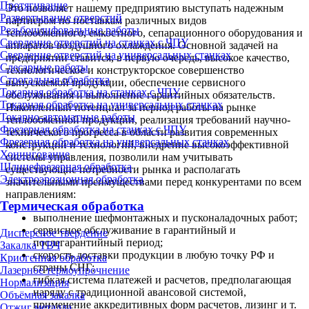
Протягивание
Это позволяет нашему предприятию выступать надежным
Развертывание отверстий
партнером по поставкам различных видов
Резьбошлифовальные работы
теплообменного, емкостного, сепарационного оборудования и
Сверление отверстий на станках с ЧПУ
аппаратов воздушного охлаждения. Основной задачей на
Сверление отверстий на универсальных станках
предприятии ставится, в первую очередь, высокое качество,
Слесарные работы
технологическое и конструкторское совершенство
Строгальная обработка
выпускаемой продукции, обеспечение сервисного
Токарная обработка на станках с ЧПУ
обслуживания и выполнение гарантийных обязательств.
Токарная обработка на универсальных станках
Накопленный потенциал за период работы на рынке
Токарно-автоматные работы
теплообменной продукции, реализация требований научно-
Фрезерная обработка на станках с ЧПУ
технического прогресса в области развития современных
Фрезерная обработка на универсальных станках
конструкций и технологий, внедрение высокоэффективной
Хонингование
системы управления, позволили нам учитывать
Шлицефрезерная обработка
существующие потребности рынка и располагать
Электроэрозионная обработка
значительными преимуществами перед конкурентами по всем
направлениям:
Термическая обработка
выполнение шефмонтажных и пусконаладочных работ;
сервисное обслуживание в гарантийный и
Дисперсное твердение
послегарантийный период;
Закалка ТВЧ
скорость доставки продукции в любую точку РФ и
Криогенная обработка
страны СНГ;
Лазерное термоупрочнение
гибкая система платежей и расчетов, предполагающая
Нормализация
наряду с традиционной авансовой системой,
Объёмная закалка
применение аккредитивных форм расчетов, лизинг и т.
Отжиг металла