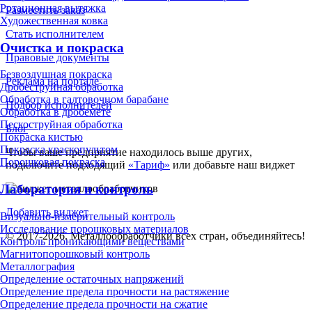
Ротационная вытяжка
Разместить заказ
Художественная ковка
Стать исполнителем
Очистка и покраска
Правовые документы
Безвоздушная покраска
Реклама на портале
Дробеструйная обработка
Обработка в галтовочном барабане
Подбор исполнителей
Обработка в дробемёте
Пескоструйная обработка
Блог
Покраска кистью
Покраска краскопультом
Чтобы ваше предприятие находилось выше других,
Порошковая покраска
подключите подходящий
«Тариф»
или добавьте наш виджет
Лаборатория и контроль
Добавить виджет
Визуально-измерительный контроль
Исследование порошковых материалов
© 2017-2026. Металлообработчики всех стран, объединяйтесь!
Контроль проникающими веществами
Магнитопорошковый контроль
Металлография
Определение остаточных напряжений
Определение предела прочности на растяжение
Определение предела прочности на сжатие