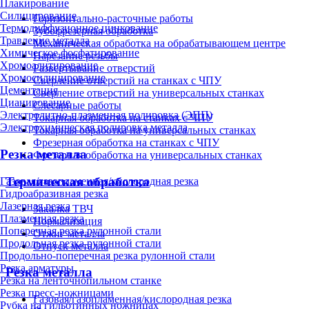
Плакирование
Силицирование
Горизонтально-расточные работы
Термодиффузионное цинкование
Зубофрезерная обработка
Травление металла
Механическая обработка на обрабатывающем центре
Химическое фосфатирование
Нарезание резьбы
Хромоалитирование
Развертывание отверстий
Хромосилицирование
Сверление отверстий на станках с ЧПУ
Цементация
Сверление отверстий на универсальных станках
Цианирование
Слесарные работы
Электролитно-плазменная полировка (ЭПП)
Токарная обработка на станках с ЧПУ
Электрохимическая полировка металла
Токарная обработка на универсальных станках
Фрезерная обработка на станках с ЧПУ
Резка металла
Фрезерная обработка на универсальных станках
Термическая обработка
Газовая/газопламенная/кислородная резка
Гидроабразивная резка
Лазерная резка
Закалка ТВЧ
Плазменная резка
Нормализация
Поперечная резка рулонной стали
Отжиг металла
Продольная резка рулонной стали
Отпуск металла
Продольно-поперечная резка рулонной стали
Резка арматуры
Резка металла
Резка на ленточнопильном станке
Резка пресс-ножницами
Газовая/газопламенная/кислородная резка
Рубка на гильотинных ножницах